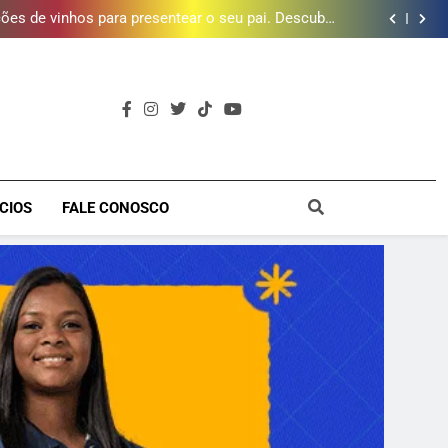
e 190 milhões de litros de água por ano na Baixada
Fluminense
ões de vinhos para presentear o seu pai. Descubra
como escolher o que mais combina com ele
timento e Gustavo Lins em Nova Iguaçu neste fim
de semana
 MacBook e oferece vinho em campanha de Dia dos
Pais
e 190 milhões de litros de água por ano na Baixada
Fluminense
ões de vinhos para presentear o seu pai. Descubra
como escolher o que mais combina com ele
timento e Gustavo Lins em Nova Iguaçu neste fim
de semana
 MacBook e oferece vinho em campanha de Dia dos
Pais
e 190 milhões de litros de água por ano na Baixada
a
Fluminense
CIOS
FALE CONOSCO