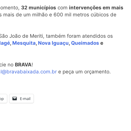
 momento,
32 municípios
com
intervenções em mais
s mais de um milhão e 600 mil metros cúbicos de
 São João de Meriti, também foram atendidos os
agé
,
Mesquita
,
Nova Iguaçu
,
Queimados
e
cie no
BRAVA
!
al@bravabaixada.com.br
e peça um orçamento.
pp
E-mail