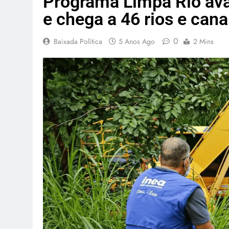
Programa Limpa Rio av
e chega a 46 rios e cana
0
Baixada Política
5 Anos Ago
2 Mins