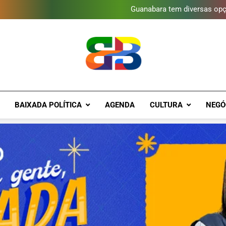
Obra garante a preservação d
Guanabara tem diversas opç
Gastro Samba reúne Nosso Sen
Shopping Grande Rio sorteia
Obra garante a preservação d
Guanabara tem diversas opç
Gastro Samba reúne Nosso Sen
Shopping Grande Rio sorteia
Obra garante a preservação d
Brava Baixad
Baixada Fluminense Em Destaque!
BAIXADA POLÍTICA
AGENDA
CULTURA
NEGÓ