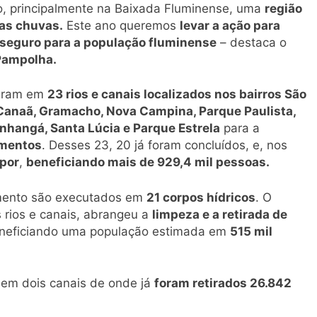
, principalmente na Baixada Fluminense, uma
região
das chuvas.
Este ano queremos
levar a ação para
 seguro para a população fluminense
– destaca o
 Pampolha.
reram em
23 rios e canais localizados nos bairros São
la Canaã, Gramacho, Nova Campina, Parque Paulista,
nhangá, Santa Lúcia e Parque Estrela
para a
imentos
. Desses 23, 20 já foram concluídos, e, nos
por
,
beneficiando mais de 929,4 mil pessoas.
amento são executados em
21 corpos hídricos
. O
s rios e canais, abrangeu a
limpeza e a retirada de
eneficiando uma população estimada em
515 mil
o em dois canais de onde já
foram retirados 26.842