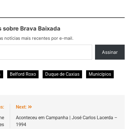
 sobre Brava Baixada
s notícias mais recentes por e-mail.
Assinar
a
Belford Roxo
Duque de Caxias
Municípios
s:
Next:
ne
Aconteceu em Campanha | José Carlos Lacerda –
es
1994