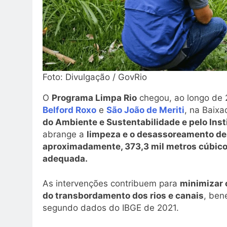
Foto: Divulgação / GovRio
O
Programa Limpa Rio
chegou, ao longo de 
Belford Roxo
e
São João de Meriti
, na Baix
do Ambiente e Sustentabilidade e pelo Inst
abrange a
limpeza e o desassoreamento de
aproximadamente, 373,3 mil metros cúbico
adequada.
As intervenções contribuem para
minimizar 
do transbordamento dos rios e canais
, ben
segundo dados do IBGE de 2021.