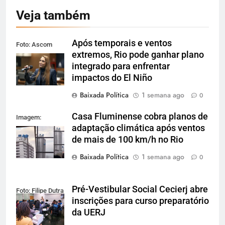
Veja também
Após temporais e ventos
Foto: Ascom
extremos, Rio pode ganhar plano
Alerj
integrado para enfrentar
impactos do El Niño
Baixada Política
1 semana ago
0
Casa Fluminense cobra planos de
Imagem:
adaptação climática após ventos
Reprodução
de mais de 100 km/h no Rio
Baixada Política
1 semana ago
0
Pré-Vestibular Social Cecierj abre
Foto: Filipe Dutra
inscrições para curso preparatório
da UERJ