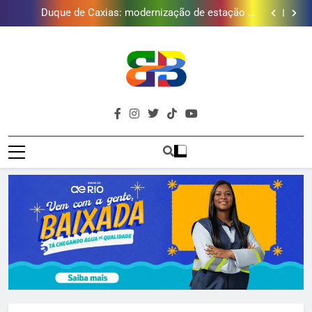
Golfe e fortalece projeto que atende 140 crianças
Duque de Caxias: modernização de estação de
tratamento reforça abastecimento de água
Guanabara tem diversas opções de vinhos para
presentear o seu pai. Descubra como escolher o que
Gastro Samba reúne Nosso Sentimento e Gustavo
mais combina com ele
Lins em Nova Iguaçu neste fim de semana
Japeri renova termo de concessão do Campo de
Golfe e fortalece projeto que atende 140 crianças
Duque de Caxias: modernização de estação de
tratamento reforça abastecimento de água
Guanabara tem diversas opções de vinhos para
presentear o seu pai. Descubra como escolher o que
Gastro Samba reúne Nosso Sentimento e Gustavo
mais combina com ele
Lins em Nova Iguaçu neste fim de semana
Brava
Baixada Fluminense Em Destaque!
Baixada