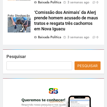
Baixada Política
3 semanas ago
0
‘Comissão dos Animais’ da Alerj
Foto: Divulgação
prende homem acusado de maus
tratos e resgata três cachorros
em Nova Iguacu
Baixada Política
3 semanas ago
0
Pesquisar
PESQUISAR