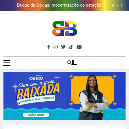
Golfe e fortalece projeto que atende 140 crianças
Duque de Caxias: modernização de estação de
tratamento reforça abastecimento de água
Guanabara tem diversas opções de vinhos para
presentear o seu pai. Descubra como escolher o que
Gastro Samba reúne Nosso Sentimento e Gustavo
mais combina com ele
Lins em Nova Iguaçu neste fim de semana
Japeri renova termo de concessão do Campo de
Golfe e fortalece projeto que atende 140 crianças
Duque de Caxias: modernização de estação de
tratamento reforça abastecimento de água
Guanabara tem diversas opções de vinhos para
presentear o seu pai. Descubra como escolher o que
Gastro Samba reúne Nosso Sentimento e Gustavo
mais combina com ele
Lins em Nova Iguaçu neste fim de semana
Brava
Baixada Fluminense Em Destaque!
Baixada