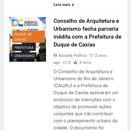
Leia mais
Conselho de Arquitetura e
Urbanismo fecha parceria
DUQUE DE
inédita com a Prefeitura de
CAXIAS
Duque de Caxias
PREFEITURA
Baixada Política
2 anos
URBANISMO
ago
0
2 mins
O Conselho de Arquitetura e
Urbanismo do Rio de Janeiro
(CAU/RJ) e a Prefeitura de
Duque de Caxias assinaram um
protocolo de intenções com o
objetivo de promover ações
conjuntas que irão contribuir
com o planejamento urbano da
cidade. O documento foi