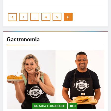
1
…
4
5
6
Gastronomia
BAIXADA FLUMINENSE
BXD