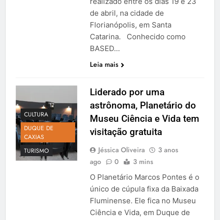
realizado entre os dias 19 e 23
de abril, na cidade de
Florianópolis, em Santa
Catarina. Conhecido como
BASED…
Leia mais
Liderado por uma
astrônoma, Planetário do
CULTURA
Museu Ciência e Vida tem
DUQUE DE
visitação gratuita
CAXIAS
Jéssica Oliveira
3 anos
TURISMO
ago
0
3 mins
O Planetário Marcos Pontes é o
único de cúpula fixa da Baixada
Fluminense. Ele fica no Museu
Ciência e Vida, em Duque de