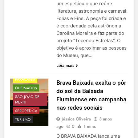
um espetáculo que reúne
BELFORD ROXO
literatura, astronomia e carnaval:
DUQUE DE
Folias e Fins. A peça foi criada e
CAXIAS
é coordenada pela astrônoma
GUAPIMIRIM
Carolina Moreira e faz parte do
ITAGUAÍ
projeto “Tecendo Estrelas”. O
JAPERI
MAGÉ
objetivo é aproximar as pessoas
MESQUITA
do Museu, que…
NILÓPOLIS
Leia mais
NOVA IGUAÇU
PARACAMBI
Brava Baixada exalta o pôr
QUEIMADOS
do sol da Baixada
SÃO JOÃO DE
Fluminense em campanha
MERITI
nas redes sociais
SEROPÉDICA
Jéssica Oliveira
3 anos
TURISMO
ago
0
1 mins
O BRAVA BAIXADA lança uma