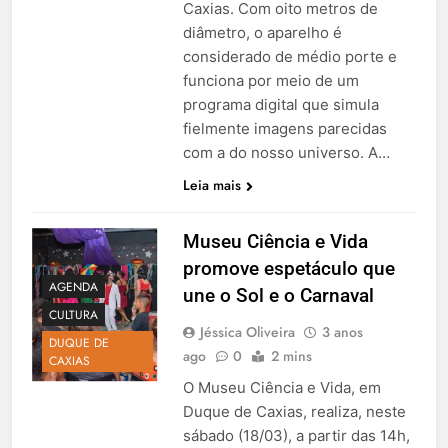
Caxias. Com oito metros de
diâmetro, o aparelho é
considerado de médio porte e
funciona por meio de um
programa digital que simula
fielmente imagens parecidas
com a do nosso universo. A…
Leia mais
Museu Ciência e Vida
promove espetáculo que
AGENDA
une o Sol e o Carnaval
CULTURA
Jéssica Oliveira
3 anos
DUQUE DE
ago
0
2 mins
CAXIAS
O Museu Ciência e Vida, em
Duque de Caxias, realiza, neste
sábado (18/03), a partir das 14h,