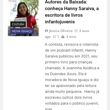
Autores da Baixada:
conheça Hanny Saraiva, a
escritora de livros
infantojuvenis
CULTURA
Jéssica Oliveira
3 anos
NOVA IGUAÇU
ago
1
3 mins
A contista, revisora e roteirista
de um podcast infantil, Hanny
Saraiva publicou em 2021, seu
primeiro livro para crianças
chamado: A Joaninha Asiática e
os Duendes Azuis. Ela é
moradora de Nova Iguaçu e diz
ter se apaixonado pela leitura
ainda muito pequena. Hanny já
escreveu outros dois livros
voltados para o público juvenil,
mas…