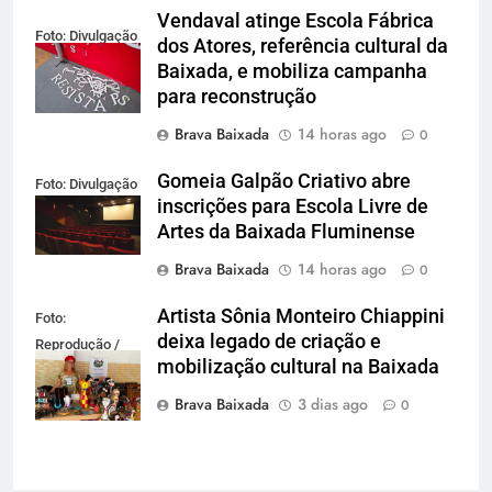
Vendaval atinge Escola Fábrica
Foto: Divulgação
dos Atores, referência cultural da
Baixada, e mobiliza campanha
para reconstrução
Brava Baixada
14 horas ago
0
Gomeia Galpão Criativo abre
Foto: Divulgação
inscrições para Escola Livre de
Artes da Baixada Fluminense
Brava Baixada
14 horas ago
0
Artista Sônia Monteiro Chiappini
Foto:
deixa legado de criação e
Reprodução /
mobilização cultural na Baixada
Redes Sociais
Brava Baixada
3 dias ago
0