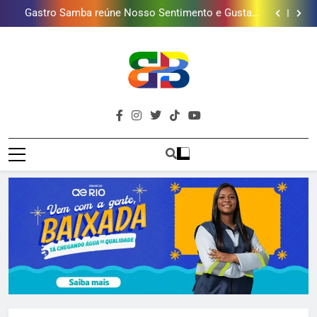
presentear o seu pai. Descubra como escolher o que
Gastro Samba reúne Nosso Sentimento e Gustavo
mais combina com ele
Lins em Nova Iguaçu neste fim de semana
Shopping Grande Rio sorteia MacBook e oferece
vinho em campanha de Dia dos Pais
Obra garante a preservação de 190 milhões de litros
de água por ano na Baixada Fluminense
Guanabara tem diversas opções de vinhos para
presentear o seu pai. Descubra como escolher o que
Gastro Samba reúne Nosso Sentimento e Gustavo
mais combina com ele
Lins em Nova Iguaçu neste fim de semana
Shopping Grande Rio sorteia MacBook e oferece
vinho em campanha de Dia dos Pais
Obra garante a preservação de 190 milhões de litros
de água por ano na Baixada Fluminense
Brava
Baixada Fluminense Em Destaque!
Baixada