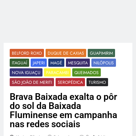
BELFORD ROXO
DUQUE DE CAXIAS
GUAPIMIRIM
ITAGUAÍ
JAPERI
MAGÉ
MESQUITA
NILÓPOLIS
NOVA IGUAÇU
PARACAMBI
QUEIMADOS
SÃO JOÃO DE MERITI
SEROPÉDICA
TURISMO
Brava Baixada exalta o pôr
do sol da Baixada
Fluminense em campanha
nas redes sociais