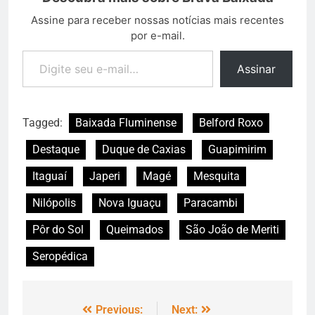
Assine para receber nossas notícias mais recentes
por e-mail.
Assinar
Tagged:
Baixada Fluminense
Belford Roxo
Destaque
Duque de Caxias
Guapimirim
Itaguaí
Japeri
Magé
Mesquita
Nilópolis
Nova Iguaçu
Paracambi
Pôr do Sol
Queimados
São João de Meriti
Seropédica
Previous:
Next: