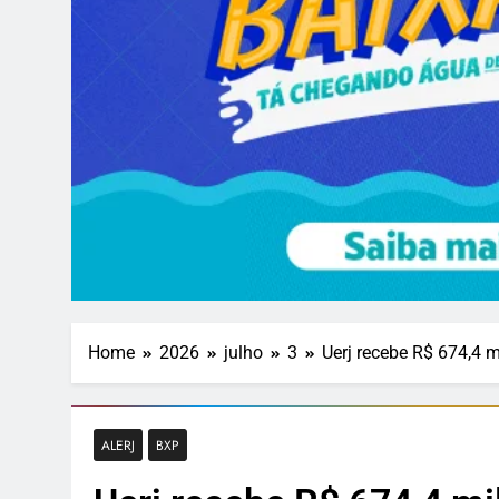
Home
2026
julho
3
Uerj recebe R$ 674,4 
ALERJ
BXP