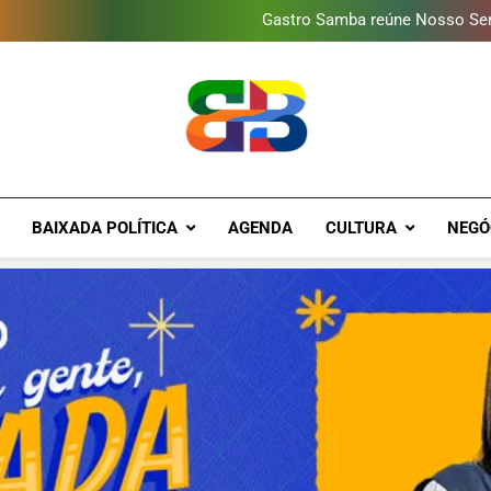
Gastro Samba reúne Nosso Sen
Shopping Grande Rio sorteia
Obra garante a preservação d
Guanabara tem diversas opç
Gastro Samba reúne Nosso Sen
Shopping Grande Rio sorteia
Obra garante a preservação d
Brava Baixad
Baixada Fluminense Em Destaque!
BAIXADA POLÍTICA
AGENDA
CULTURA
NEGÓ