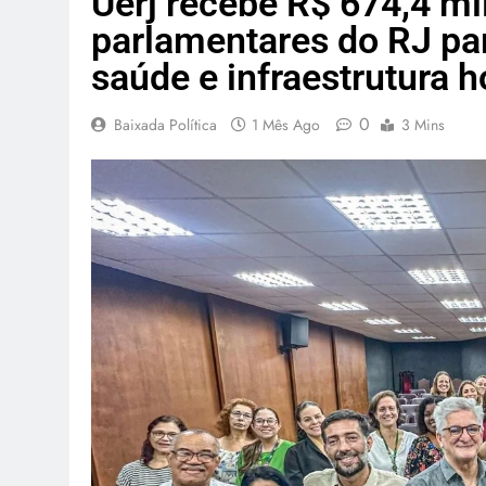
Uerj recebe R$ 674,4 m
parlamentares do RJ pa
saúde e infraestrutura h
0
Baixada Política
1 Mês Ago
3 Mins