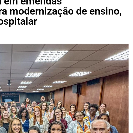
il em emendas
ra modernização de ensino,
ospitalar