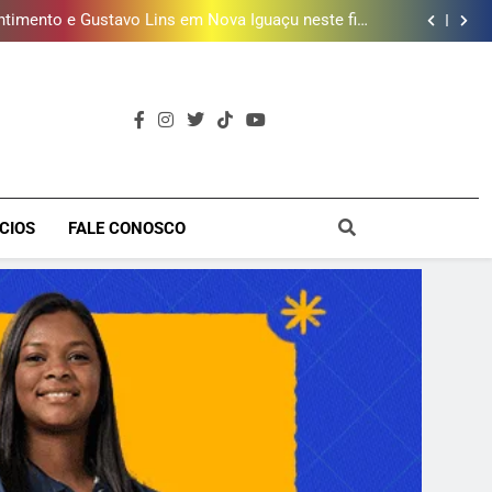
timento e Gustavo Lins em Nova Iguaçu neste fim
de semana
 MacBook e oferece vinho em campanha de Dia dos
Pais
e 190 milhões de litros de água por ano na Baixada
Fluminense
ões de vinhos para presentear o seu pai. Descubra
como escolher o que mais combina com ele
timento e Gustavo Lins em Nova Iguaçu neste fim
de semana
 MacBook e oferece vinho em campanha de Dia dos
Pais
e 190 milhões de litros de água por ano na Baixada
Fluminense
a
CIOS
FALE CONOSCO