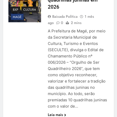
2026
BXP
CULTURA
Baixada Política
1 mês
MAGÉ
ago
0
2 mins
A Prefeitura de Magé, por meio
da Secretaria Municipal de
Cultura, Turismo e Eventos
(SECULTE), divulga o Edital de
Chamamento Público nº
006/2026 – “Orgulho de Ser
Quadrilheiro 2026”, que tem
como objetivo reconhecer,
valorizar e fortalecer a tradição
das quadrilhas juninas no
município. Ao todo, serão
premiadas 10 quadrilhas juninas
com o valor de…
Leia mais