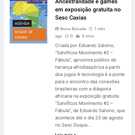
Ancestralidade e games
em exposição gratuita no
Sesc Caxias
AGENDA
Brava Baixada
1 mês
DUQUE DE
ago
0
5 mins
CAXIAS
Criada por Eduardo Salvino,
“Salvíficos Movimento #2 –
Fábula”, aproxima público de
herança afrodiaspórica a partir
dos jogos A tecnologia é a ponte
para o encontro das conexões
brasileiras com a diáspora
africana na exposição gratuita
“Salvíficos Movimento #2 –
Fábula”, de Eduardo Salvino, que
acontece até o dia 23 de agosto
no Sesc Duque…
Leia mais