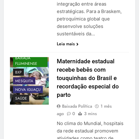
integração entre áreas
estratégicas. Para a Braskem,
petroquímica global que
desenvolve soluções
sustentáveis da…
Leia mais
BAIXADA
Maternidade estadual
FLUMINENSE
recebe bebês com
BXP
touquinhas do Brasil e
MESQUITA
recordação especial do
NOVA IGUAÇU
parto
SAÚDE
Baixada Política
1 mês
ago
0
3 mins
No clima do Mundial, hospitais
da rede estadual promovem
atividades como teatro de