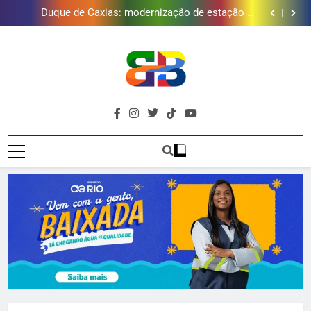
Duque de Caxias: modernização de estação de
tratamento reforça abastecimento de água
Guanabara tem diversas opções de vinhos para
presentear o seu pai. Descubra como escolher o que
Gastro Samba reúne Nosso Sentimento e Gustavo
mais combina com ele
Lins em Nova Iguaçu neste fim de semana
Japeri renova termo de concessão do Campo de
Golfe e fortalece projeto que atende 140 crianças
Duque de Caxias: modernização de estação de
tratamento reforça abastecimento de água
Guanabara tem diversas opções de vinhos para
presentear o seu pai. Descubra como escolher o que
Gastro Samba reúne Nosso Sentimento e Gustavo
mais combina com ele
Lins em Nova Iguaçu neste fim de semana
Brava
Baixada Fluminense Em Destaque!
Baixada