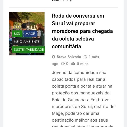
Roda de conversa em
Suruí vai preparar
moradores para chegada
BXD
MAGÉ
da coleta seletiva
MEIO AMBIENTE
comunitária
SUSTENTABILIDADE
Brava Baixada
1 mês
ago
0
5 mins
Jovens da comunidade são
capacitados para realizar a
coleta porta a porta e atuar na
proteção dos manguezais da
Baía de Guanabara Em breve,
moradores de Suruí, distrito de
Magé, poderão dar uma
destinação melhor aos seus
resíduos sólidos. Um grupo de