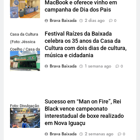
MacBook e oferece vinho em
campanha de Dia dos Pais
Brava Baixada
2 dias ago
0
Festival Raízes da Baixada
Casa da Cultura
celebra os 35 anos da Casa da
(Foto: Jéssica
Cultura com dois dias de cultura,
Coelho / Casa da
música e cidadania
Cultura da
Baixada)
Brava Baixada
1 semana ago
0
Sucesso em “Man on Fire”, Rei
Foto: Divulgação
Black vence campeonato
interestadual de boxe realizado
em Nova Iguaçu
Brava Baixada
2 semanas ago
0