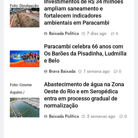
Investimentos de R$ 34 milhões
Foto: Divulgação
ampliam saneamento e
fortalecem indicadores
ambientais em Paracambi
Baixada Política
7 dias ago
0
Paracambi celebra 66 anos com
Os Barões da Pisadinha, Ludmilla
e Belo
Brava Baixada
1 semana ago
0
Abastecimento de água na Zona
Foto: Cosme
Oeste do Rio e em Seropédica
Aquino /
entra em processo gradual de
Divulgação/
normalização
Cedae
Baixada Política
2 semanas ago
0