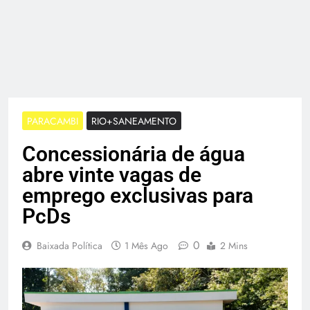
PARACAMBI
RIO+SANEAMENTO
Concessionária de água
abre vinte vagas de
emprego exclusivas para
PcDs
0
Baixada Política
1 Mês Ago
2 Mins