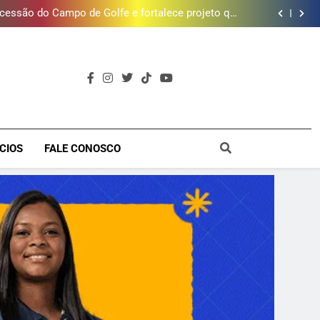
timento e Gustavo Lins em Nova Iguaçu neste fim
de semana
cessão do Campo de Golfe e fortalece projeto que
atende 140 crianças
 de estação de tratamento reforça abastecimento
de água
ões de vinhos para presentear o seu pai. Descubra
como escolher o que mais combina com ele
timento e Gustavo Lins em Nova Iguaçu neste fim
de semana
cessão do Campo de Golfe e fortalece projeto que
atende 140 crianças
 de estação de tratamento reforça abastecimento
de água
ões de vinhos para presentear o seu pai. Descubra
como escolher o que mais combina com ele
timento e Gustavo Lins em Nova Iguaçu neste fim
a
de semana
CIOS
FALE CONOSCO