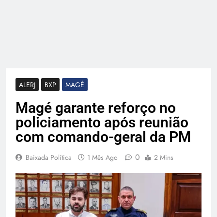
ALERJ
BXP
MAGÉ
Magé garante reforço no
policiamento após reunião
com comando-geral da PM
0
Baixada Política
1 Mês Ago
2 Mins