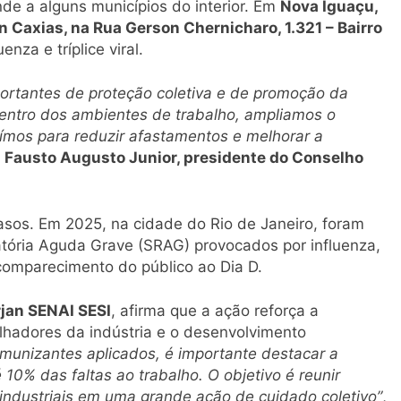
de a alguns municípios do interior. Em
Nova Iguaçu,
n Caxias, na Rua Gerson Chernicharo, 1.321 – Bairro
nza e tríplice viral.
ortantes de proteção coletiva e de promoção da
ntro dos ambientes de trabalho, ampliamos o
ímos para reduzir afastamentos e melhorar a
a
Fausto Augusto Junior, presidente do Conselho
casos. Em 2025, na cidade do Rio de Janeiro, foram
atória Aguda Grave (SRAG) provocados por influenza,
 comparecimento do público ao Dia D.
rjan SENAI SESI
, afirma que a ação reforça a
lhadores da indústria e o desenvolvimento
imunizantes aplicados, é importante destacar a
 10% das faltas ao trabalho. O objetivo é reunir
industriais em uma grande ação de cuidado coletivo”
,