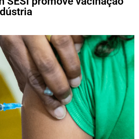
jan SESI promove vacinação
dústria