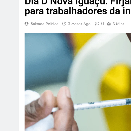
Dia D Nova Iguaçu: Fir
para trabalhadores da in
0
Baixada Política
3 Meses Ago
3 Mins