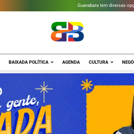
Obra garante a preservação d
Guanabara tem diversas opç
Gastro Samba reúne Nosso Sen
Shopping Grande Rio sorteia
Obra garante a preservação d
Guanabara tem diversas opç
Gastro Samba reúne Nosso Sen
Shopping Grande Rio sorteia
Obra garante a preservação d
Brava Baixad
Baixada Fluminense Em Destaque!
BAIXADA POLÍTICA
AGENDA
CULTURA
NEGÓ