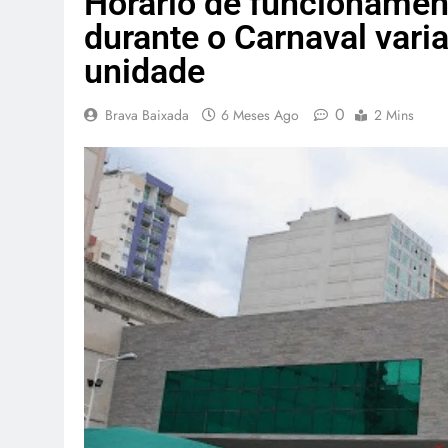
Horário de funcioname
durante o Carnaval vari
unidade
0
Brava Baixada
6 Meses Ago
2 Mins