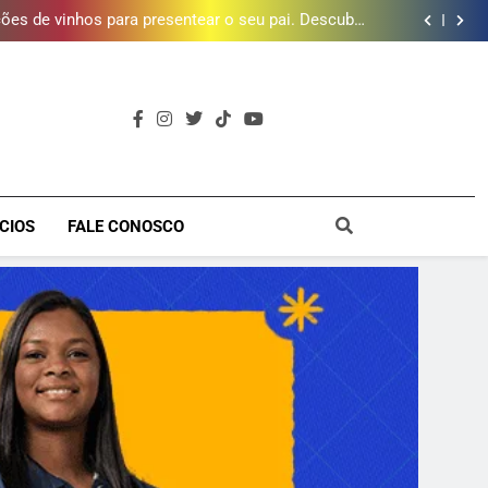
e 190 milhões de litros de água por ano na Baixada
Fluminense
ões de vinhos para presentear o seu pai. Descubra
como escolher o que mais combina com ele
timento e Gustavo Lins em Nova Iguaçu neste fim
de semana
 MacBook e oferece vinho em campanha de Dia dos
Pais
e 190 milhões de litros de água por ano na Baixada
Fluminense
ões de vinhos para presentear o seu pai. Descubra
como escolher o que mais combina com ele
timento e Gustavo Lins em Nova Iguaçu neste fim
de semana
 MacBook e oferece vinho em campanha de Dia dos
Pais
e 190 milhões de litros de água por ano na Baixada
a
Fluminense
CIOS
FALE CONOSCO