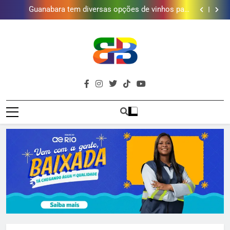
Obra garante a preservação de 190 milhões de litros
de água por ano na Baixada Fluminense
Guanabara tem diversas opções de vinhos para
presentear o seu pai. Descubra como escolher o que
Gastro Samba reúne Nosso Sentimento e Gustavo
mais combina com ele
Lins em Nova Iguaçu neste fim de semana
Shopping Grande Rio sorteia MacBook e oferece
vinho em campanha de Dia dos Pais
Obra garante a preservação de 190 milhões de litros
de água por ano na Baixada Fluminense
Guanabara tem diversas opções de vinhos para
presentear o seu pai. Descubra como escolher o que
Gastro Samba reúne Nosso Sentimento e Gustavo
mais combina com ele
Lins em Nova Iguaçu neste fim de semana
Shopping Grande Rio sorteia MacBook e oferece
Brava
vinho em campanha de Dia dos Pais
Obra garante a preservação de 190 milhões de litros
Baixada Fluminense Em Destaque!
de água por ano na Baixada Fluminense
Baixada