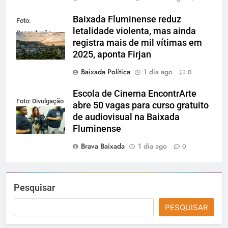
Baixada Fluminense reduz
Foto:
letalidade violenta, mas ainda
Reprodução
registra mais de mil vítimas em
2025, aponta Firjan
Baixada Política
1 dia ago
0
Escola de Cinema EncontrArte
Foto: Divulgação
abre 50 vagas para curso gratuito
de audiovisual na Baixada
Fluminense
Brava Baixada
1 dia ago
0
Pesquisar
PESQUISAR