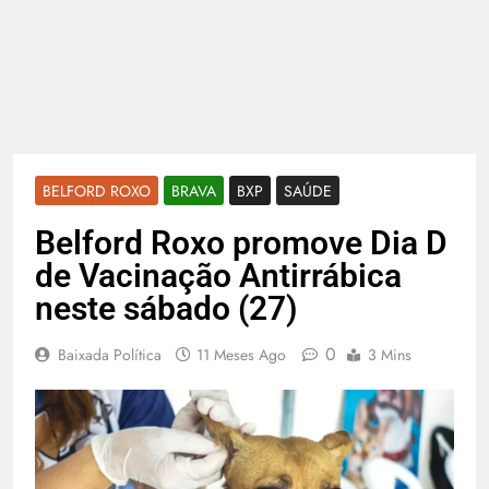
BELFORD ROXO
BRAVA
BXP
SAÚDE
Belford Roxo promove Dia D
de Vacinação Antirrábica
neste sábado (27)
0
Baixada Política
11 Meses Ago
3 Mins