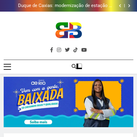
Duque de Caxias: modernização de estação de
tratamento reforça abastecimento de água
Guanabara tem diversas opções de vinhos para
presentear o seu pai. Descubra como escolher o que
Gastro Samba reúne Nosso Sentimento e Gustavo
mais combina com ele
Lins em Nova Iguaçu neste fim de semana
Japeri renova termo de concessão do Campo de
Golfe e fortalece projeto que atende 140 crianças
Duque de Caxias: modernização de estação de
tratamento reforça abastecimento de água
Guanabara tem diversas opções de vinhos para
presentear o seu pai. Descubra como escolher o que
Gastro Samba reúne Nosso Sentimento e Gustavo
mais combina com ele
Lins em Nova Iguaçu neste fim de semana
Brava
Baixada Fluminense Em Destaque!
Baixada