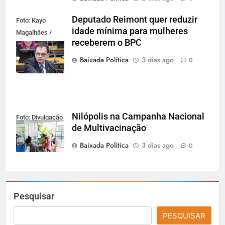
Deputado Reimont quer reduzir
Foto: Kayo
idade mínima para mulheres
Magalhães /
receberem o BPC
Câmara dos
Deputados
Baixada Política
3 dias ago
0
Nilópolis na Campanha Nacional
Foto: Divulgação
de Multivacinação
Baixada Política
3 dias ago
0
Pesquisar
PESQUISAR