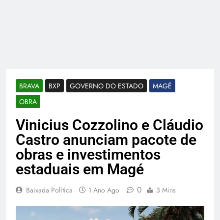
BRAVA
BXP
GOVERNO DO ESTADO
MAGÉ
OBRA
Vinicius Cozzolino e Cláudio
Castro anunciam pacote de
obras e investimentos
estaduais em Magé
0
Baixada Política
1 Ano Ago
3 Mins