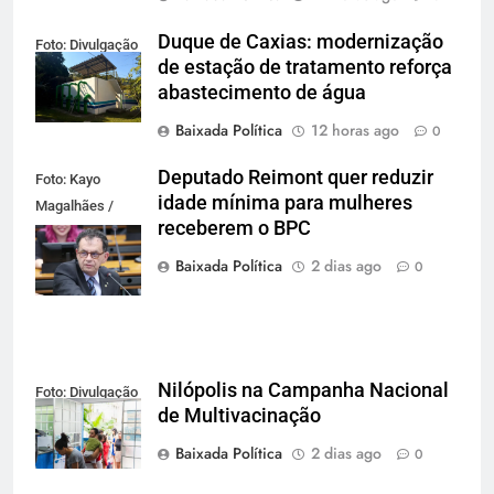
Duque de Caxias: modernização
Foto: Divulgação
de estação de tratamento reforça
abastecimento de água
Baixada Política
12 horas ago
0
Deputado Reimont quer reduzir
Foto: Kayo
idade mínima para mulheres
Magalhães /
receberem o BPC
Câmara dos
Deputados
Baixada Política
2 dias ago
0
Nilópolis na Campanha Nacional
Foto: Divulgação
de Multivacinação
Baixada Política
2 dias ago
0