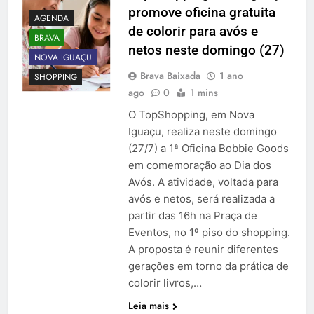
promove oficina gratuita
AGENDA
de colorir para avós e
BRAVA
netos neste domingo (27)
NOVA IGUAÇU
Brava Baixada
1 ano
SHOPPING
ago
0
1 mins
O TopShopping, em Nova
Iguaçu, realiza neste domingo
(27/7) a 1ª Oficina Bobbie Goods
em comemoração ao Dia dos
Avós. A atividade, voltada para
avós e netos, será realizada a
partir das 16h na Praça de
Eventos, no 1º piso do shopping.
A proposta é reunir diferentes
gerações em torno da prática de
colorir livros,…
Leia mais