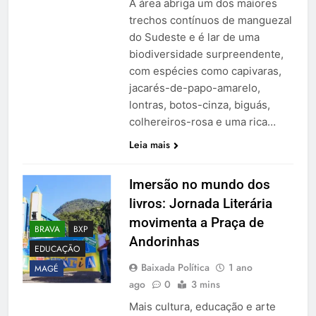
A área abriga um dos maiores
trechos contínuos de manguezal
do Sudeste e é lar de uma
biodiversidade surpreendente,
com espécies como capivaras,
jacarés-de-papo-amarelo,
lontras, botos-cinza, biguás,
colhereiros-rosa e uma rica…
Leia mais
Imersão no mundo dos
livros: Jornada Literária
movimenta a Praça de
BRAVA
BXP
Andorinhas
EDUCAÇÃO
Baixada Política
1 ano
MAGÉ
ago
0
3 mins
Mais cultura, educação e arte