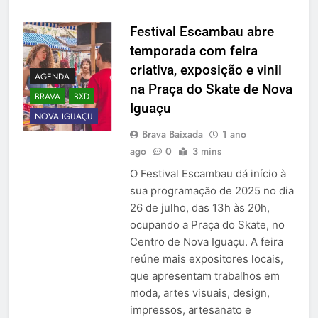
Festival Escambau abre
temporada com feira
criativa, exposição e vinil
AGENDA
na Praça do Skate de Nova
BRAVA
BXD
Iguaçu
NOVA IGUAÇU
Brava Baixada
1 ano
ago
0
3 mins
O Festival Escambau dá início à
sua programação de 2025 no dia
26 de julho, das 13h às 20h,
ocupando a Praça do Skate, no
Centro de Nova Iguaçu. A feira
reúne mais expositores locais,
que apresentam trabalhos em
moda, artes visuais, design,
impressos, artesanato e