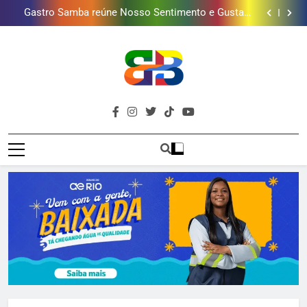
Gastro Samba reúne Nosso Sentimento e Gustavo
mais combina com ele
Lins em Nova Iguaçu neste fim de semana
Shopping Grande Rio sorteia MacBook e oferece
vinho em campanha de Dia dos Pais
Obra garante a preservação de 190 milhões de litros
de água por ano na Baixada Fluminense
Guanabara tem diversas opções de vinhos para
presentear o seu pai. Descubra como escolher o que
Gastro Samba reúne Nosso Sentimento e Gustavo
mais combina com ele
Lins em Nova Iguaçu neste fim de semana
Shopping Grande Rio sorteia MacBook e oferece
vinho em campanha de Dia dos Pais
Obra garante a preservação de 190 milhões de litros
de água por ano na Baixada Fluminense
Brava
Baixada Fluminense Em Destaque!
Baixada