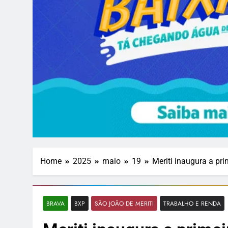
Home
2025
maio
19
Meriti inaugura a pr
BRAVA
BXP
SÃO JOÃO DE MERITI
TRABALHO E RENDA