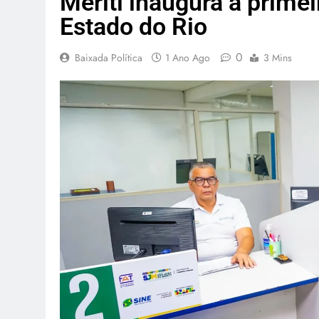
Meriti inaugura a prime
Estado do Rio
0
Baixada Política
1 Ano Ago
3 Mins