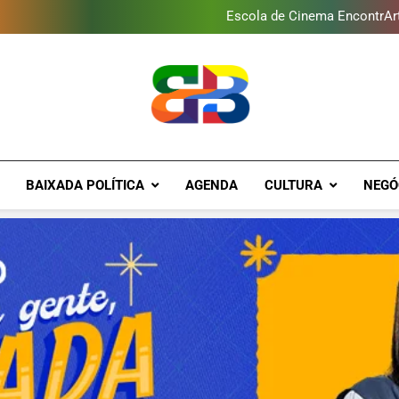
Escola de Cinema EncontrArte
Programa ambiental arreca
Novo Sesc Duque de Caxias terá
Baixada Fluminense reduz 
Escola de Cinema EncontrArte
Programa ambiental arreca
Novo Sesc Duque de Caxias terá
Brava Baixad
Baixada Fluminense Em Destaque!
BAIXADA POLÍTICA
AGENDA
CULTURA
NEGÓ