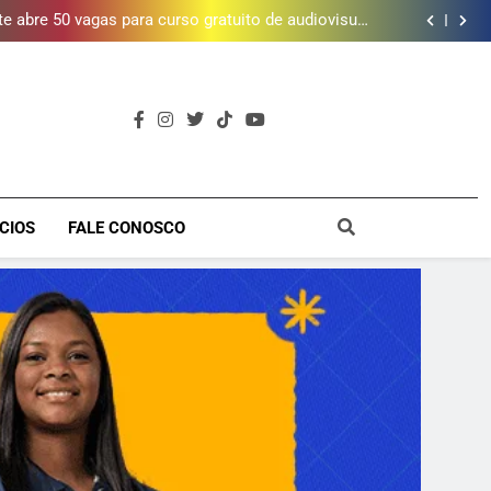
vítimas em 2025, aponta Firjan
 abre 50 vagas para curso gratuito de audiovisual
na Baixada Fluminense
da mais de 2 mil litros de óleo de cozinha usado e
amplia rede de coleta em 18 municípios
 piscina, quadra esportiva e diversos serviços em
meio a infraestrutura sustentável
letalidade violenta, mas ainda registra mais de mil
vítimas em 2025, aponta Firjan
 abre 50 vagas para curso gratuito de audiovisual
na Baixada Fluminense
da mais de 2 mil litros de óleo de cozinha usado e
amplia rede de coleta em 18 municípios
 piscina, quadra esportiva e diversos serviços em
meio a infraestrutura sustentável
a
CIOS
FALE CONOSCO