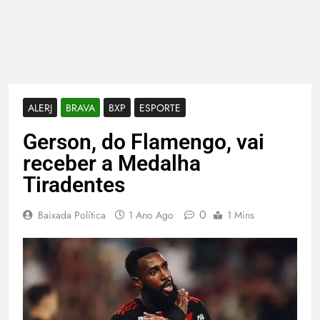
ALERJ
BRAVA
BXP
ESPORTE
Gerson, do Flamengo, vai
receber a Medalha
Tiradentes
0
Baixada Política
1 Ano Ago
1 Mins