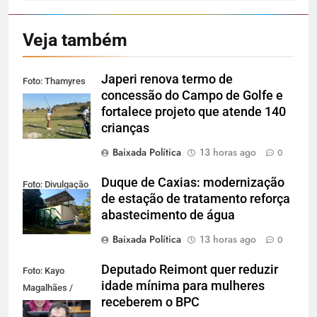
Veja também
Japeri renova termo de
Foto: Thamyres
concessão do Campo de Golfe e
Cardoso
fortalece projeto que atende 140
crianças
Baixada Política
13 horas ago
0
Duque de Caxias: modernização
Foto: Divulgação
de estação de tratamento reforça
abastecimento de água
Baixada Política
13 horas ago
0
Deputado Reimont quer reduzir
Foto: Kayo
idade mínima para mulheres
Magalhães /
receberem o BPC
Câmara dos