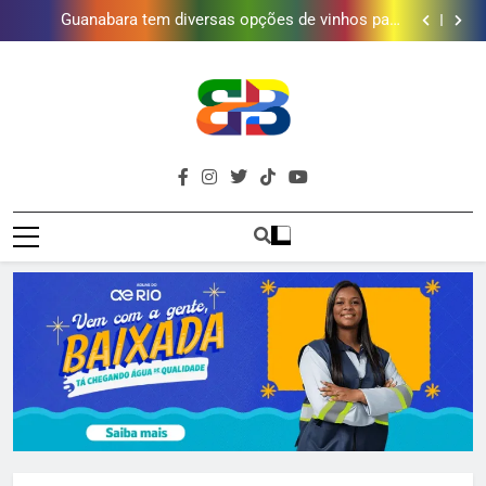
Duque de Caxias: modernização de estação de
tratamento reforça abastecimento de água
Guanabara tem diversas opções de vinhos para
presentear o seu pai. Descubra como escolher o que
Gastro Samba reúne Nosso Sentimento e Gustavo
mais combina com ele
Lins em Nova Iguaçu neste fim de semana
Japeri renova termo de concessão do Campo de
Golfe e fortalece projeto que atende 140 crianças
Duque de Caxias: modernização de estação de
tratamento reforça abastecimento de água
Guanabara tem diversas opções de vinhos para
presentear o seu pai. Descubra como escolher o que
Gastro Samba reúne Nosso Sentimento e Gustavo
mais combina com ele
Lins em Nova Iguaçu neste fim de semana
Brava
Baixada Fluminense Em Destaque!
Baixada