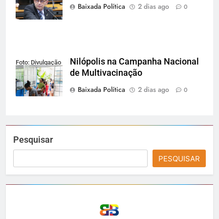
Deputados
Baixada Política
2 dias ago
0
Nilópolis na Campanha Nacional
Foto: Divulgação
de Multivacinação
Baixada Política
2 dias ago
0
Pesquisar
PESQUISAR