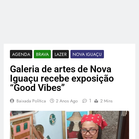
AGENDA
BRAVA
LAZER
NOVA IGUAÇU
Galeria de artes de Nova
Iguaçu recebe exposição
“Good Vibes”
1
Baixada Política
2 Anos Ago
2 Mins