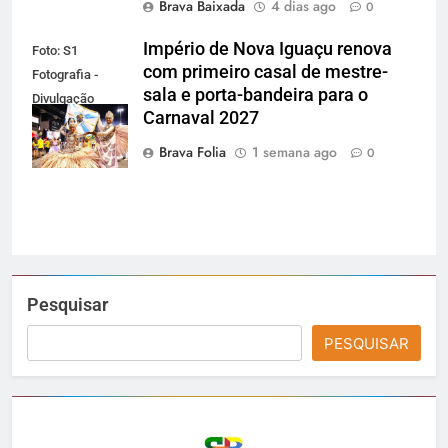
Brava Baixada
4 dias ago
0
Império de Nova Iguaçu renova
Foto: S1
com primeiro casal de mestre-
Fotografia -
sala e porta-bandeira para o
Divulgação
Carnaval 2027
Gardel
Assessoria
Brava Folia
1 semana ago
0
Pesquisar
PESQUISAR