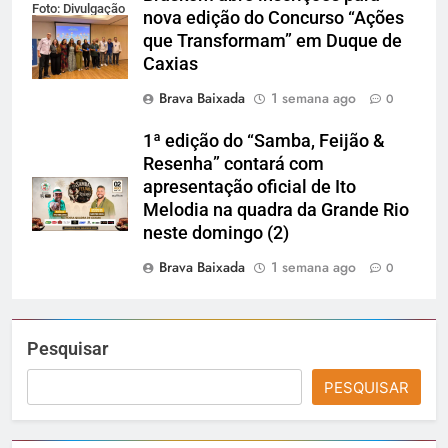
Foto: Divulgação
nova edição do Concurso “Ações
que Transformam” em Duque de
Caxias
Brava Baixada
1 semana ago
0
1ª edição do “Samba, Feijão &
Resenha” contará com
apresentação oficial de Ito
Melodia na quadra da Grande Rio
neste domingo (2)
Brava Baixada
1 semana ago
0
Pesquisar
PESQUISAR