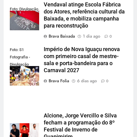
Vendaval atinge Escola Fábrica
Foto: Divulgação
dos Atores, referência cultural da
Baixada, e mobiliza campanha
para reconstrução
Brava Baixada
1 dia ago
0
Império de Nova Iguaçu renova
Foto: S1
com primeiro casal de mestre-
Fotografia -
sala e porta-bandeira para o
Divulgação
Carnaval 2027
Gardel
Assessoria
Brava Folia
6 dias ago
0
Alcione, Jorge Vercillo e Silva
fecham a programação do 8º
Festival de Inverno de
Guapimirim