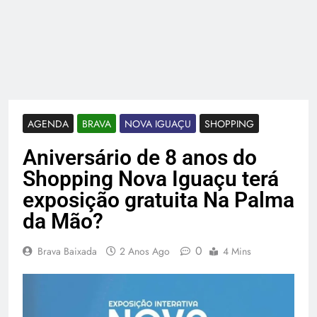
AGENDA
BRAVA
NOVA IGUAÇU
SHOPPING
Aniversário de 8 anos do
Shopping Nova Iguaçu terá
exposição gratuita Na Palma
da Mão?
0
Brava Baixada
2 Anos Ago
4 Mins