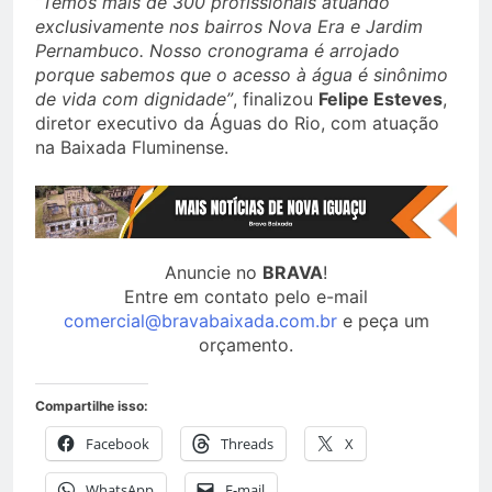
“Temos mais de 300 profissionais atuando
exclusivamente nos bairros Nova Era e Jardim
Pernambuco. Nosso cronograma é arrojado
porque sabemos que o acesso à água é sinônimo
de vida com dignidade”
, finalizou
Felipe Esteves
,
diretor executivo da Águas do Rio, com atuação
na Baixada Fluminense.
Anuncie no
BRAVA
!
Entre em contato pelo e-mail
comercial@bravabaixada.com.br
e peça um
orçamento.
Compartilhe isso:
Facebook
Threads
X
WhatsApp
E-mail