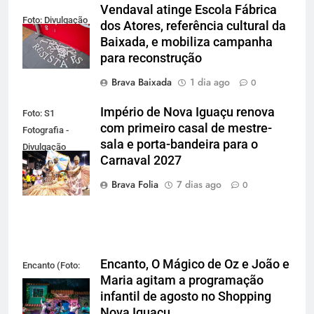
Vendaval atinge Escola Fábrica
Foto: Divulgação
dos Atores, referência cultural da
Baixada, e mobiliza campanha
para reconstrução
Brava Baixada
1 dia ago
0
Império de Nova Iguaçu renova
Foto: S1
com primeiro casal de mestre-
Fotografia -
sala e porta-bandeira para o
Divulgação
Carnaval 2027
Gardel
Assessoria
Brava Folia
7 dias ago
0
Encanto, O Mágico de Oz e João e
Encanto (Foto:
Maria agitam a programação
Divulgação)
infantil de agosto no Shopping
Nova Iguaçu