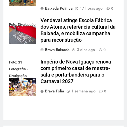
Baixada Política
17 horas ago
0
Vendaval atinge Escola Fábrica
Foto: Divulgação
dos Atores, referência cultural da
Baixada, e mobiliza campanha
para reconstrução
Brava Baixada
3 dias ago
0
Império de Nova Iguaçu renova
Foto: S1
com primeiro casal de mestre-
Fotografia -
sala e porta-bandeira para o
Divulgação
Carnaval 2027
Gardel
Assessoria
Brava Folia
1 semana ago
0