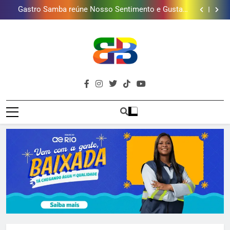
Gastro Samba reúne Nosso Sentimento e Gustavo
mais combina com ele
Lins em Nova Iguaçu neste fim de semana
Shopping Grande Rio sorteia MacBook e oferece
vinho em campanha de Dia dos Pais
Obra garante a preservação de 190 milhões de litros
de água por ano na Baixada Fluminense
Guanabara tem diversas opções de vinhos para
presentear o seu pai. Descubra como escolher o que
Gastro Samba reúne Nosso Sentimento e Gustavo
mais combina com ele
Lins em Nova Iguaçu neste fim de semana
Shopping Grande Rio sorteia MacBook e oferece
vinho em campanha de Dia dos Pais
Obra garante a preservação de 190 milhões de litros
de água por ano na Baixada Fluminense
Brava
Baixada Fluminense Em Destaque!
Baixada