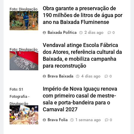
Obra garante a preservação de
Foto: Divulgação
190 milhões de litros de água por
ano na Baixada Fluminense
Baixada Política
2 dias ago
0
Vendaval atinge Escola Fábrica
Foto: Divulgação
dos Atores, referência cultural da
Baixada, e mobiliza campanha
para reconstrução
Brava Baixada
4 dias ago
0
Império de Nova Iguaçu renova
Foto: S1
com primeiro casal de mestre-
Fotografia -
sala e porta-bandeira para o
Divulgação
Carnaval 2027
Gardel
Assessoria
Brava Folia
1 semana ago
0