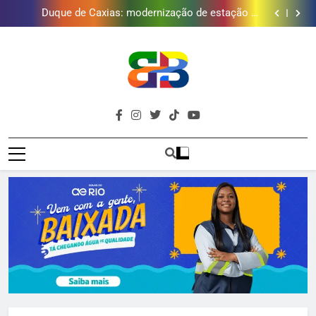
Golfe e fortalece projeto que atende 140 crianças
Duque de Caxias: modernização de estação de
tratamento reforça abastecimento de água
Guanabara tem diversas opções de vinhos para
presentear o seu pai. Descubra como escolher o que
Gastro Samba reúne Nosso Sentimento e Gustavo
mais combina com ele
Lins em Nova Iguaçu neste fim de semana
Japeri renova termo de concessão do Campo de
Golfe e fortalece projeto que atende 140 crianças
Duque de Caxias: modernização de estação de
tratamento reforça abastecimento de água
Guanabara tem diversas opções de vinhos para
presentear o seu pai. Descubra como escolher o que
Gastro Samba reúne Nosso Sentimento e Gustavo
mais combina com ele
Lins em Nova Iguaçu neste fim de semana
Brava
Baixada Fluminense Em Destaque!
Baixada