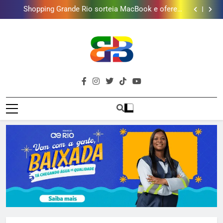
Shopping Grande Rio sorteia MacBook e oferece
vinho em campanha de Dia dos Pais
Obra garante a preservação de 190 milhões de litros
de água por ano na Baixada Fluminense
Deputado Reimont quer reduzir idade mínima para
mulheres receberem o BPC
Gastro Samba reúne Nosso Sentimento e Gustavo
Lins em Nova Iguaçu neste fim de semana
Shopping Grande Rio sorteia MacBook e oferece
vinho em campanha de Dia dos Pais
Obra garante a preservação de 190 milhões de litros
de água por ano na Baixada Fluminense
Deputado Reimont quer reduzir idade mínima para
mulheres receberem o BPC
Brava
Baixada Fluminense Em Destaque!
Baixada