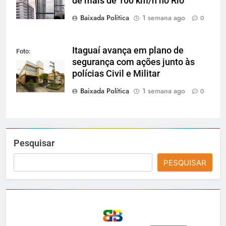
de mais de 100 km/h no Rio
Baixada Política
1 semana ago
0
Itaguaí avança em plano de
Foto:
segurança com ações junto às
Reprodução
polícias Civil e Militar
Baixada Política
1 semana ago
0
Pesquisar
PESQUISAR