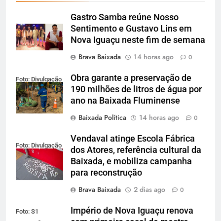
Gastro Samba reúne Nosso
Sentimento e Gustavo Lins em
Nova Iguaçu neste fim de semana
Brava Baixada
14 horas ago
0
Obra garante a preservação de
Foto: Divulgação
190 milhões de litros de água por
ano na Baixada Fluminense
Baixada Política
14 horas ago
0
Vendaval atinge Escola Fábrica
Foto: Divulgação
dos Atores, referência cultural da
Baixada, e mobiliza campanha
para reconstrução
Brava Baixada
2 dias ago
0
Império de Nova Iguaçu renova
Foto: S1