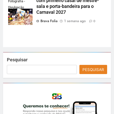
com primeiro casal de mestre-
Fotografia -
sala e porta-bandeira para o
Divulgação
Carnaval 2027
Gardel
Assessoria
Brava Folia
1 semana ago
0
Pesquisar
PESQUISAR