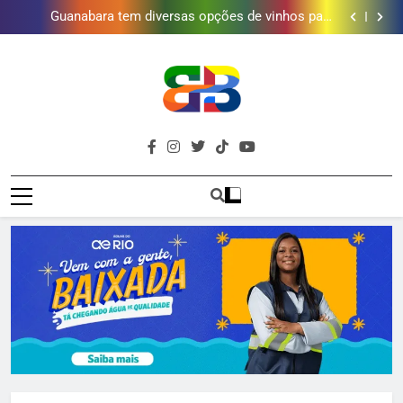
Obra garante a preservação de 190 milhões de litros
de água por ano na Baixada Fluminense
Guanabara tem diversas opções de vinhos para
presentear o seu pai. Descubra como escolher o que
Gastro Samba reúne Nosso Sentimento e Gustavo
mais combina com ele
Lins em Nova Iguaçu neste fim de semana
Shopping Grande Rio sorteia MacBook e oferece
vinho em campanha de Dia dos Pais
Obra garante a preservação de 190 milhões de litros
de água por ano na Baixada Fluminense
Guanabara tem diversas opções de vinhos para
presentear o seu pai. Descubra como escolher o que
Gastro Samba reúne Nosso Sentimento e Gustavo
mais combina com ele
Lins em Nova Iguaçu neste fim de semana
Shopping Grande Rio sorteia MacBook e oferece
Brava
vinho em campanha de Dia dos Pais
Obra garante a preservação de 190 milhões de litros
Baixada Fluminense Em Destaque!
de água por ano na Baixada Fluminense
Baixada