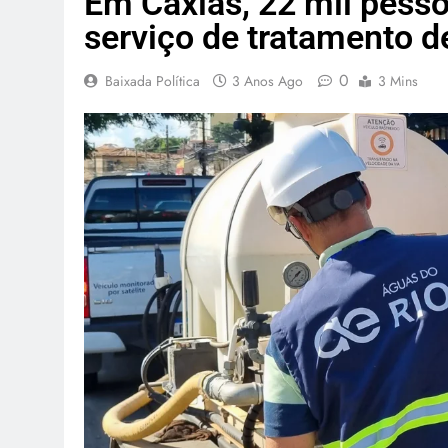
Em Caxias, 22 mil pess
serviço de tratamento d
0
Baixada Política
3 Anos Ago
3 Mins