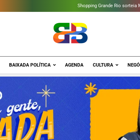
Shopping Grande Rio sorteia
Obra garante a preservação d
Deputado Reimont quer red
Gastro Samba reúne Nosso Sen
Shopping Grande Rio sorteia
Obra garante a preservação d
Deputado Reimont quer red
Brava Baixad
Baixada Fluminense Em Destaque!
BAIXADA POLÍTICA
AGENDA
CULTURA
NEGÓ