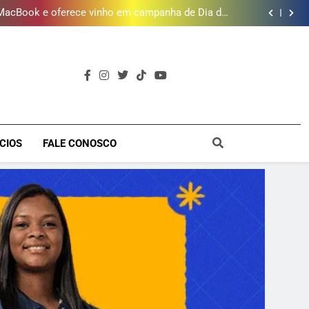
 MacBook e oferece vinho em campanha de Dia dos
Pais
e 190 milhões de litros de água por ano na Baixada
Fluminense
uzir idade mínima para mulheres receberem o BPC
timento e Gustavo Lins em Nova Iguaçu neste fim
de semana
 MacBook e oferece vinho em campanha de Dia dos
Pais
e 190 milhões de litros de água por ano na Baixada
Fluminense
uzir idade mínima para mulheres receberem o BPC
a
CIOS
FALE CONOSCO