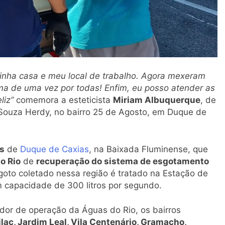
minha casa e meu local de trabalho. Agora mexeram
ma de uma vez por todas! Enfim, eu posso atender as
liz”
comemora a esteticista
Miriam Albuquerque
, de
 Souza Herdy, no bairro 25 de Agosto, em Duque de
es
de
Duque de Caxias
, na Baixada Fluminense, que
o Rio
de
recuperação do sistema de esgotamento
goto coletado nessa região é tratado na Estação de
 capacidade de 300 litros por segundo.
dor de operação da Águas do Rio, os bairros
ilac, Jardim Leal, Vila Centenário, Gramacho,