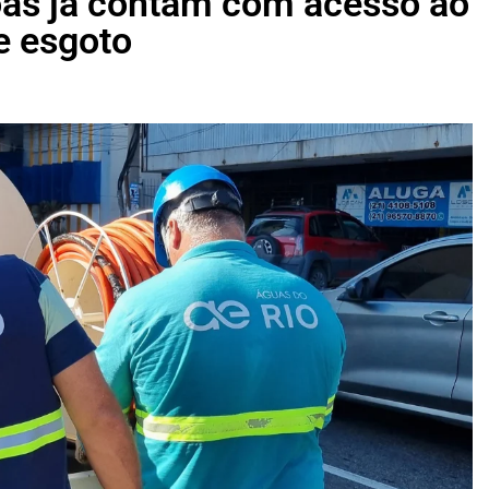
oas já contam com acesso ao
e esgoto