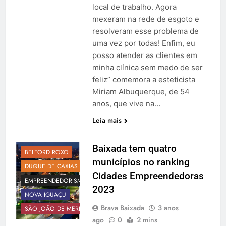
local de trabalho. Agora
mexeram na rede de esgoto e
resolveram esse problema de
uma vez por todas! Enfim, eu
posso atender as clientes em
minha clínica sem medo de ser
feliz” comemora a esteticista
Miriam Albuquerque, de 54
anos, que vive na…
Leia mais
Baixada tem quatro
BELFORD ROXO
municípios no ranking
DUQUE DE CAXIAS
Cidades Empreendedoras
EMPREENDEDORISMO
2023
NOVA IGUAÇU
Brava Baixada
3 anos
SÃO JOÃO DE MERITI
ago
0
2 mins