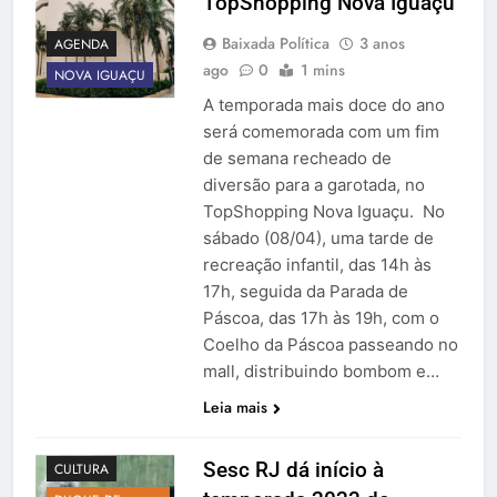
TopShopping Nova Iguaçu
Baixada Política
3 anos
AGENDA
ago
0
1 mins
NOVA IGUAÇU
A temporada mais doce do ano
será comemorada com um fim
de semana recheado de
diversão para a garotada, no
TopShopping Nova Iguaçu. No
sábado (08/04), uma tarde de
recreação infantil, das 14h às
17h, seguida da Parada de
Páscoa, das 17h às 19h, com o
Coelho da Páscoa passeando no
mall, distribuindo bombom e…
Leia mais
AGENDA
Sesc RJ dá início à
CULTURA