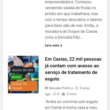
empreendedora. Começou
vendendo salada de frutas no
prédio em que trabalhava, mas
com o tempo descobriu o talento
para fazer pão de mel. Então, a
moradora de Duque de Caxias
criou a Denubia Pão…
Leia mais
Em Caxias, 22 mil pessoas
já contam com acesso ao
ÁGUAS DO RIO
serviço de tratamento de
BRAVA
esgoto
DUQUE DE
Baixada Política
3 anos
CAXIAS
ago
0
3 mins
“Antes eu convivia com esgoto
em frente à minha casa e meu