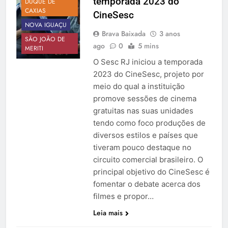
temporada 2023 do
DUQUE DE
CAXIAS
CineSesc
NOVA IGUAÇU
Brava Baixada
3 anos
SÃO JOÃO DE
ago
0
5 mins
MERITI
O Sesc RJ iniciou a temporada
2023 do CineSesc, projeto por
meio do qual a instituição
promove sessões de cinema
gratuitas nas suas unidades
tendo como foco produções de
diversos estilos e países que
tiveram pouco destaque no
circuito comercial brasileiro. O
principal objetivo do CineSesc é
fomentar o debate acerca dos
filmes e propor…
Leia mais