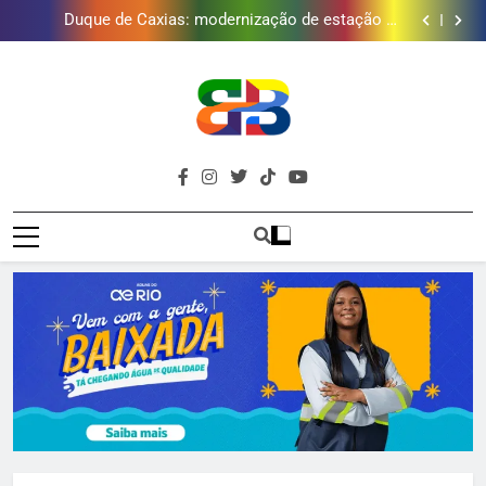
Golfe e fortalece projeto que atende 140 crianças
Duque de Caxias: modernização de estação de
tratamento reforça abastecimento de água
Guanabara tem diversas opções de vinhos para
presentear o seu pai. Descubra como escolher o que
Gastro Samba reúne Nosso Sentimento e Gustavo
mais combina com ele
Lins em Nova Iguaçu neste fim de semana
Japeri renova termo de concessão do Campo de
Golfe e fortalece projeto que atende 140 crianças
Duque de Caxias: modernização de estação de
tratamento reforça abastecimento de água
Guanabara tem diversas opções de vinhos para
presentear o seu pai. Descubra como escolher o que
Gastro Samba reúne Nosso Sentimento e Gustavo
mais combina com ele
Lins em Nova Iguaçu neste fim de semana
Brava
Baixada Fluminense Em Destaque!
Baixada