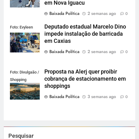
em Nova Iguacu
Baixada Política
2 semanas ago
0
Deputado estadual Marcelo Dino
Foto: Evyleen
impede instalação de barricada
Freitas
em Caxias
Baixada Política
2 semanas ago
0
Proposta na Alerj quer proibir
Foto: Divulgaão /
cobrança de estacionamento em
Shopping
shoppings
Grande Rio
Baixada Política
3 semanas ago
0
Pesquisar