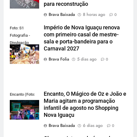
para reconstrução
Brava Baixada
8 horas ago
0
Império de Nova Iguaçu renova
Foto: S1
com primeiro casal de mestre-
Fotografia -
sala e porta-bandeira para o
Divulgação
Carnaval 2027
Gardel
Assessoria
Brava Folia
5 dias ago
0
Encanto, O Mágico de Oz e João e
Encanto (Foto:
Maria agitam a programação
Divulgação)
infantil de agosto no Shopping
Nova Iguaçu
Brava Baixada
6 dias ago
0