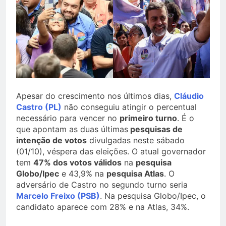
Apesar do crescimento nos últimos dias,
Cláudio
Castro (PL)
não conseguiu atingir o percentual
necessário para vencer no
primeiro turno
. É o
que apontam as duas últimas
pesquisas de
intenção de votos
divulgadas neste sábado
(01/10), véspera das eleições. O atual governador
tem
47% dos votos válidos
na
pesquisa
Globo/Ipec
e 43,9% na
pesquisa Atlas
. O
adversário de Castro no segundo turno seria
Marcelo Freixo (PSB)
. Na pesquisa Globo/Ipec, o
candidato aparece com 28% e na Atlas, 34%.