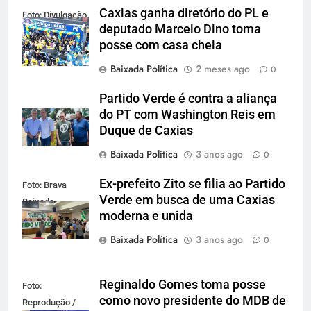
Caxias ganha diretório do PL e
Foto: Divulgação
deputado Marcelo Dino toma
posse com casa cheia
Baixada Política
2 meses ago
0
Partido Verde é contra a aliança
do PT com Washington Reis em
Duque de Caxias
Baixada Política
3 anos ago
0
Ex-prefeito Zito se filia ao Partido
Foto: Brava
Verde em busca de uma Caxias
Baixada
moderna e unida
Baixada Política
3 anos ago
0
Reginaldo Gomes toma posse
Foto:
como novo presidente do MDB de
Reprodução /