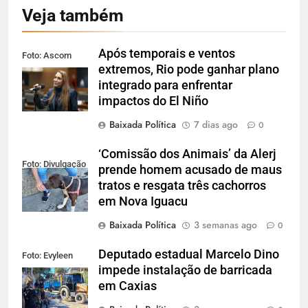
Veja também
Após temporais e ventos
Foto: Ascom
extremos, Rio pode ganhar plano
Alerj
integrado para enfrentar
impactos do El Niño
Baixada Política
7 dias ago
0
‘Comissão dos Animais’ da Alerj
Foto: Divulgação
prende homem acusado de maus
tratos e resgata três cachorros
em Nova Iguacu
Baixada Política
3 semanas ago
0
Deputado estadual Marcelo Dino
Foto: Evyleen
impede instalação de barricada
Freitas
em Caxias