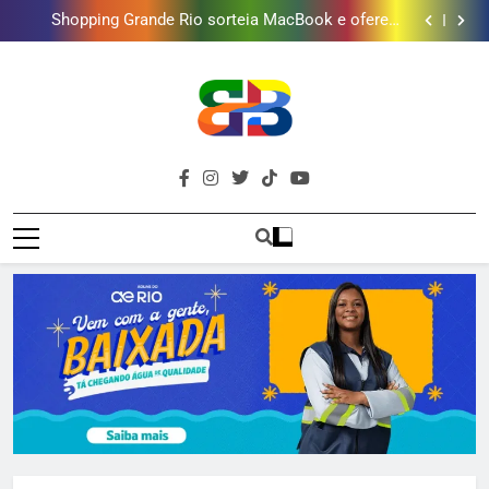
Lins em Nova Iguaçu neste fim de semana
Shopping Grande Rio sorteia MacBook e oferece
vinho em campanha de Dia dos Pais
Obra garante a preservação de 190 milhões de litros
de água por ano na Baixada Fluminense
Deputado Reimont quer reduzir idade mínima para
mulheres receberem o BPC
Gastro Samba reúne Nosso Sentimento e Gustavo
Lins em Nova Iguaçu neste fim de semana
Shopping Grande Rio sorteia MacBook e oferece
vinho em campanha de Dia dos Pais
Obra garante a preservação de 190 milhões de litros
de água por ano na Baixada Fluminense
Deputado Reimont quer reduzir idade mínima para
mulheres receberem o BPC
Brava
Baixada Fluminense Em Destaque!
Baixada