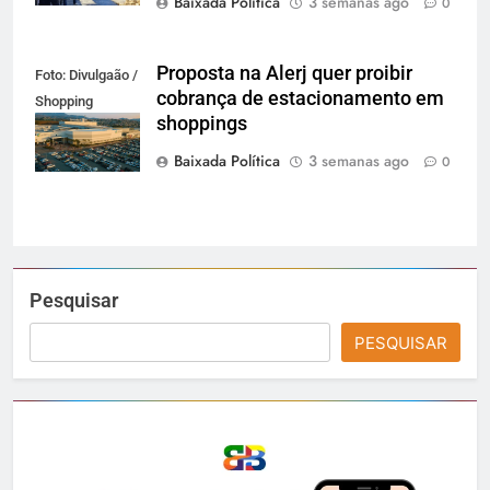
Baixada Política
3 semanas ago
0
Proposta na Alerj quer proibir
Foto: Divulgaão /
cobrança de estacionamento em
Shopping
shoppings
Grande Rio
Baixada Política
3 semanas ago
0
Pesquisar
PESQUISAR