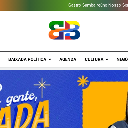
Gastro Samba reúne Nosso Sen
Japeri renova termo de con
Duque de Caxias: modernização
Guanabara tem diversas opç
Gastro Samba reúne Nosso Sen
Japeri renova termo de con
Duque de Caxias: modernização
Guanabara tem diversas opç
Gastro Samba reúne Nosso Sen
Brava Baixad
Baixada Fluminense Em Destaque!
BAIXADA POLÍTICA
AGENDA
CULTURA
NEGÓ