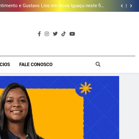
timento e Gustavo Lins em Nova Iguaçu neste fim
de semana
cessão do Campo de Golfe e fortalece projeto que
atende 140 crianças
 de estação de tratamento reforça abastecimento
de água
ões de vinhos para presentear o seu pai. Descubra
como escolher o que mais combina com ele
timento e Gustavo Lins em Nova Iguaçu neste fim
de semana
cessão do Campo de Golfe e fortalece projeto que
atende 140 crianças
 de estação de tratamento reforça abastecimento
de água
ões de vinhos para presentear o seu pai. Descubra
como escolher o que mais combina com ele
timento e Gustavo Lins em Nova Iguaçu neste fim
a
de semana
CIOS
FALE CONOSCO