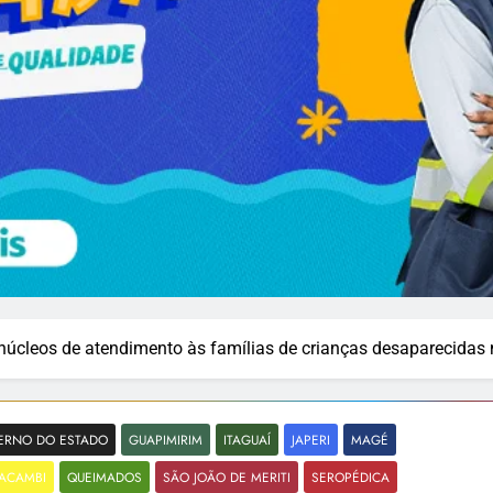
 núcleos de atendimento às famílias de crianças desaparecida
ERNO DO ESTADO
GUAPIMIRIM
ITAGUAÍ
JAPERI
MAGÉ
ACAMBI
QUEIMADOS
SÃO JOÃO DE MERITI
SEROPÉDICA