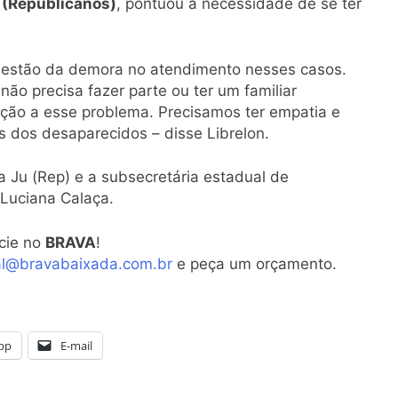
n (Republicanos)
, pontuou a necessidade de se ter
questão da demora no atendimento nesses casos.
não precisa fazer parte ou ter um familiar
nção a esse problema. Precisamos ter empatia e
s dos desaparecidos – disse Librelon.
a Ju (Rep) e a subsecretária estadual de
 Luciana Calaça.
cie no
BRAVA
!
al@bravabaixada.com.br
e peça um orçamento.
pp
E-mail