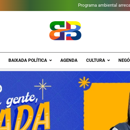
Gomeia Galpão Criativo abr
Programa ambiental arreca
Novo Sesc Duque de Caxias terá
Vendaval atinge Escola Fá
Gomeia Galpão Criativo abr
Programa ambiental arreca
Novo Sesc Duque de Caxias terá
Vendaval atinge Escola Fá
Gomeia Galpão Criativo abr
Brava Baixad
Baixada Fluminense Em Destaque!
BAIXADA POLÍTICA
AGENDA
CULTURA
NEGÓ