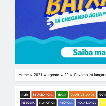
Home
2021
agosto
20
Governo irá lançar
ALERJ
BELFORD ROXO
BRAVA
DUQUE DE CAXIAS
GOV
MESQUITA
MUNICÍPIOS
NILÓPOLIS
NOVA IGUAÇU
PAR