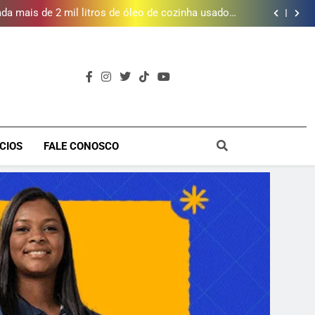
e inscrições para Escola Livre de Artes da Baixada
Fluminense
da mais de 2 mil litros de óleo de cozinha usado e
amplia rede de coleta em 18 municípios
 piscina, quadra esportiva e diversos serviços em
meio a infraestrutura sustentável
brica dos Atores, referência cultural da Baixada, e
mobiliza campanha para reconstrução
e inscrições para Escola Livre de Artes da Baixada
Fluminense
da mais de 2 mil litros de óleo de cozinha usado e
amplia rede de coleta em 18 municípios
 piscina, quadra esportiva e diversos serviços em
meio a infraestrutura sustentável
brica dos Atores, referência cultural da Baixada, e
mobiliza campanha para reconstrução
e inscrições para Escola Livre de Artes da Baixada
a
Fluminense
CIOS
FALE CONOSCO