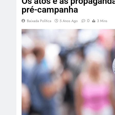
Os atos e as propaganda
pré-campanha
0
Baixada Política
5 Anos Ago
3 Mins