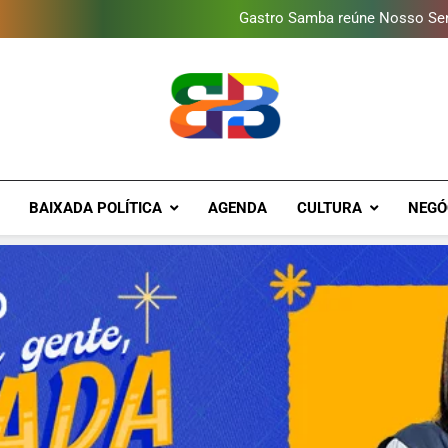
Deputado Reimont quer red
Gastro Samba reúne Nosso Sen
Shopping Grande Rio sorteia
Obra garante a preservação d
Deputado Reimont quer red
Gastro Samba reúne Nosso Sen
Shopping Grande Rio sorteia
Obra garante a preservação d
Deputado Reimont quer red
Brava Baixad
Baixada Fluminense Em Destaque!
BAIXADA POLÍTICA
AGENDA
CULTURA
NEGÓ