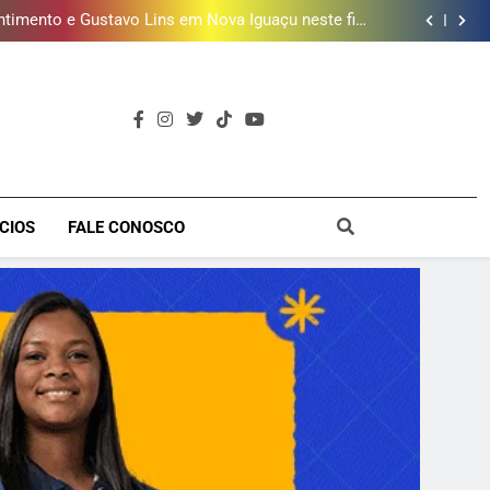
uzir idade mínima para mulheres receberem o BPC
timento e Gustavo Lins em Nova Iguaçu neste fim
de semana
 MacBook e oferece vinho em campanha de Dia dos
Pais
e 190 milhões de litros de água por ano na Baixada
Fluminense
uzir idade mínima para mulheres receberem o BPC
timento e Gustavo Lins em Nova Iguaçu neste fim
de semana
 MacBook e oferece vinho em campanha de Dia dos
Pais
e 190 milhões de litros de água por ano na Baixada
Fluminense
uzir idade mínima para mulheres receberem o BPC
a
CIOS
FALE CONOSCO