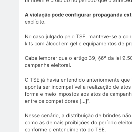
também é proibido no período que o anteced
A violação pode configurar propaganda e
explícito.
No caso julgado pelo TSE, manteve-se a cond
kits com álcool em gel e equipamentos de pro
Cabe lembrar que o artigo 39, §6º da lei 9.5
campanha eleitoral.
O TSE já havia entendido anteriormente que 
aponta ser incompatível a realização de ato
forma e meio impostos aos atos de campanha e
entre os competidores […]”.
Nesse cenário, a distribuição de brindes nã
como as demais proibições do período eleito
conforme o entendimento do TSE.