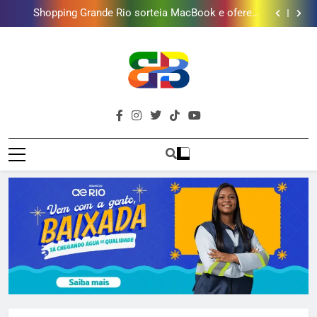
Lins em Nova Iguaçu neste fim de semana
Shopping Grande Rio sorteia MacBook e oferece
vinho em campanha de Dia dos Pais
Obra garante a preservação de 190 milhões de litros
de água por ano na Baixada Fluminense
Deputado Reimont quer reduzir idade mínima para
mulheres receberem o BPC
Gastro Samba reúne Nosso Sentimento e Gustavo
Lins em Nova Iguaçu neste fim de semana
Shopping Grande Rio sorteia MacBook e oferece
vinho em campanha de Dia dos Pais
Obra garante a preservação de 190 milhões de litros
de água por ano na Baixada Fluminense
Deputado Reimont quer reduzir idade mínima para
mulheres receberem o BPC
Brava
Baixada Fluminense Em Destaque!
Baixada