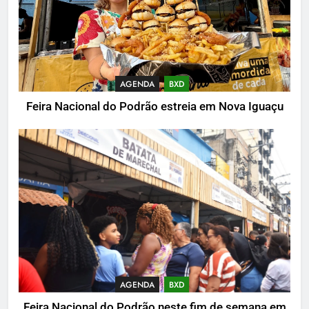
AGENDA
BXD
Feira Nacional do Podrão estreia em Nova Iguaçu
AGENDA
BXD
Feira Nacional do Podrão neste fim de semana em