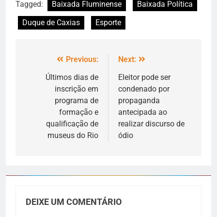
Tagged:
Baixada Fluminense
Baixada Política
Duque de Caxias
Esporte
Previous:
Next:
Últimos dias de
Eleitor pode ser
inscrição em
condenado por
programa de
propaganda
formação e
antecipada ao
qualificação de
realizar discurso de
museus do Rio
ódio
DEIXE UM COMENTÁRIO