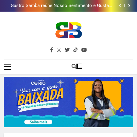
presentear o seu pai. Descubra como escolher o que
Gastro Samba reúne Nosso Sentimento e Gustavo
mais combina com ele
Lins em Nova Iguaçu neste fim de semana
Shopping Grande Rio sorteia MacBook e oferece
vinho em campanha de Dia dos Pais
Obra garante a preservação de 190 milhões de litros
de água por ano na Baixada Fluminense
Guanabara tem diversas opções de vinhos para
presentear o seu pai. Descubra como escolher o que
Gastro Samba reúne Nosso Sentimento e Gustavo
mais combina com ele
Lins em Nova Iguaçu neste fim de semana
Shopping Grande Rio sorteia MacBook e oferece
vinho em campanha de Dia dos Pais
Obra garante a preservação de 190 milhões de litros
de água por ano na Baixada Fluminense
Brava
Baixada Fluminense Em Destaque!
Baixada