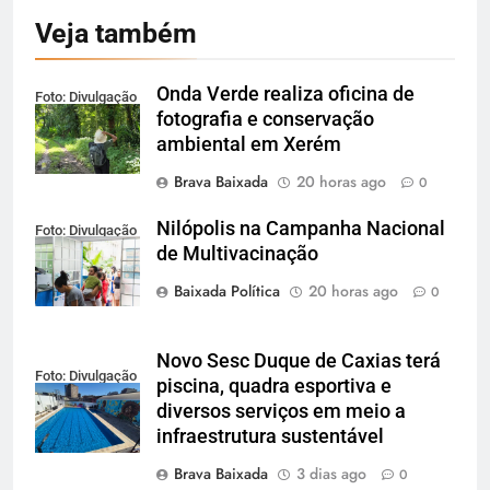
Veja também
Onda Verde realiza oficina de
Foto: Divulgação
fotografia e conservação
ambiental em Xerém
Brava Baixada
20 horas ago
0
Nilópolis na Campanha Nacional
Foto: Divulgação
de Multivacinação
Baixada Política
20 horas ago
0
Novo Sesc Duque de Caxias terá
Foto: Divulgação
piscina, quadra esportiva e
diversos serviços em meio a
infraestrutura sustentável
Brava Baixada
3 dias ago
0