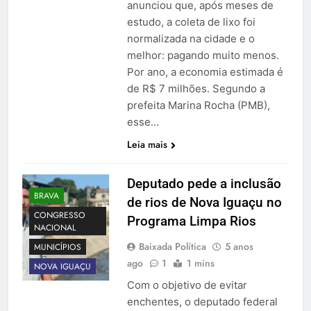
anunciou que, após meses de
estudo, a coleta de lixo foi
normalizada na cidade e o
melhor: pagando muito menos.
Por ano, a economia estimada é
de R$ 7 milhões. Segundo a
prefeita Marina Rocha (PMB),
esse…
Leia mais
Deputado pede a inclusão
BRAVA
de rios de Nova Iguaçu no
CONGRESSO
Programa Limpa Rios
NACIONAL
Baixada Política
5 anos
MUNICÍPIOS
ago
1
1 mins
NOVA IGUAÇU
Com o objetivo de evitar
enchentes, o deputado federal