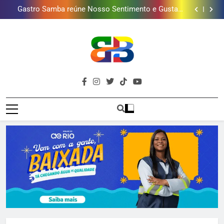
presentear o seu pai. Descubra como escolher o que
Gastro Samba reúne Nosso Sentimento e Gustavo
mais combina com ele
Lins em Nova Iguaçu neste fim de semana
Shopping Grande Rio sorteia MacBook e oferece
vinho em campanha de Dia dos Pais
Obra garante a preservação de 190 milhões de litros
de água por ano na Baixada Fluminense
Guanabara tem diversas opções de vinhos para
presentear o seu pai. Descubra como escolher o que
Gastro Samba reúne Nosso Sentimento e Gustavo
mais combina com ele
Lins em Nova Iguaçu neste fim de semana
Shopping Grande Rio sorteia MacBook e oferece
vinho em campanha de Dia dos Pais
Obra garante a preservação de 190 milhões de litros
de água por ano na Baixada Fluminense
Brava
Baixada Fluminense Em Destaque!
Baixada