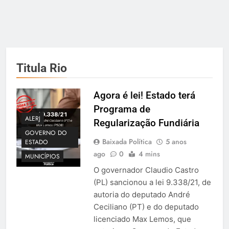
Titula Rio
Agora é lei! Estado terá
Programa de
ALERJ
Regularização Fundiária
GOVERNO DO
Baixada Política
5 anos
ESTADO
ago
0
4 mins
MUNICÍPIOS
O governador Claudio Castro
(PL) sancionou a lei 9.338/21, de
autoria do deputado André
Ceciliano (PT) e do deputado
licenciado Max Lemos, que