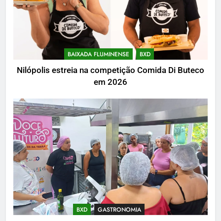
BAIXADA FLUMINENSE
BXD
Nilópolis estreia na competição Comida Di Buteco
em 2026
BXD
GASTRONOMIA