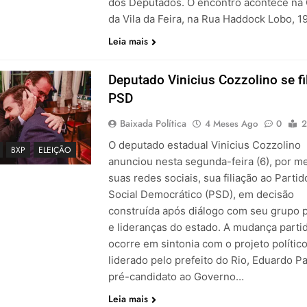
dos Deputados. O encontro acontece na
da Vila da Feira, na Rua Haddock Lobo, 1
Leia mais
Deputado Vinicius Cozzolino se fi
PSD
Baixada Política
4 Meses Ago
0
2
O deputado estadual Vinicius Cozzolino
BXP
ELEIÇÃO
anunciou nesta segunda-feira (6), por m
suas redes sociais, sua filiação ao Partid
Social Democrático (PSD), em decisão
construída após diálogo com seu grupo p
e lideranças do estado. A mudança partid
ocorre em sintonia com o projeto polític
liderado pelo prefeito do Rio, Eduardo P
pré-candidato ao Governo…
Leia mais