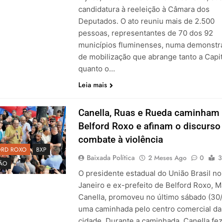
candidatura à reeleição à Câmara dos
Deputados. O ato reuniu mais de 2.500
pessoas, representantes de 70 dos 92
municípios fluminenses, numa demonstr
de mobilização que abrange tanto a Capit
quanto o…
Leia mais
Canella, Ruas e Rueda caminham
Belford Roxo e afinam o discurso
combate à violência
ORD ROXO
BXP
Baixada Política
2 Meses Ago
0
3
ÇÃO
O presidente estadual do União Brasil no
Janeiro e ex-prefeito de Belford Roxo, M
Canella, promoveu no último sábado (30
uma caminhada pelo centro comercial da
cidade. Durante a caminhada, Canella fe