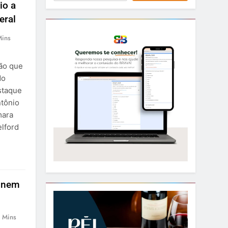
io a
eral
Mins
ção que
do
staque
ntônio
mara
elford
eúnem
 Mins