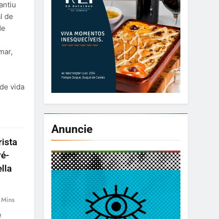
antiu
l de
de
mar,
de vida
Anuncie
ista
ré-
lla
 Mins
e