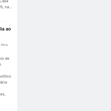
 Casa
95, na…
lia ao
 Mins
eio de
o
olítico
ária
o
aes,