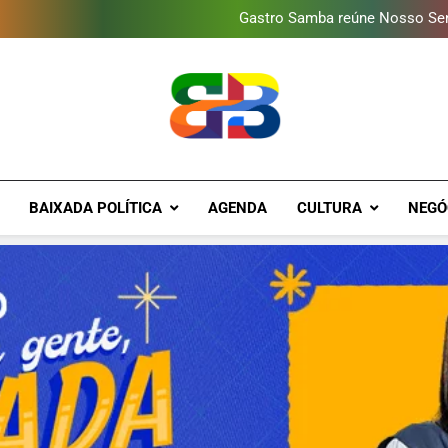
Guanabara tem diversas opç
Gastro Samba reúne Nosso Sen
Shopping Grande Rio sorteia
Obra garante a preservação d
Guanabara tem diversas opç
Gastro Samba reúne Nosso Sen
Shopping Grande Rio sorteia
Obra garante a preservação d
Brava Baixad
Baixada Fluminense Em Destaque!
BAIXADA POLÍTICA
AGENDA
CULTURA
NEGÓ