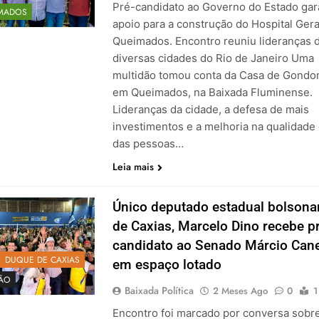
Pré-candidato ao Governo do Estado gar
MADOS
apoio para a construção do Hospital Gera
Queimados. Encontro reuniu lideranças 
diversas cidades do Rio de Janeiro Uma
multidão tomou conta da Casa de Gondo
em Queimados, na Baixada Fluminense.
Lideranças da cidade, a defesa de mais
investimentos e a melhoria na qualidade 
das pessoas…
Leia mais
Único deputado estadual bolsonar
de Caxias, Marcelo Dino recebe p
candidato ao Senado Márcio Cane
DUQUE DE CAXIAS
em espaço lotado
ÇÃO
Baixada Política
2 Meses Ago
0
1
Encontro foi marcado por conversa sobr