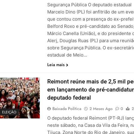
Segurança Pública O deputado estadual
Marcelo Dino (PL) foi anfitrião de um eve
que contou com a presença do ex-prefei
Belford Roxo e pré-candidato ao Senado
Márcio Canella (União), e do presidente 
Alerj, Douglas Ruas (PL) para uma reuniã
sobre Segurança Pública. O ex-secretári
estadual de Meio…
Leia mais
Reimont reúne mais de 2,5 mil p
em lançamento de pré-candidatur
deputado federal
Baixada Política
2 Meses Ago
0
2
ELEIÇÃO
O deputado federal Reimont (PT-RJ) lan
neste sábado, na Casa da Vila da Feira, n
Tijuca, Zona Norte do Rio de Janeiro, su