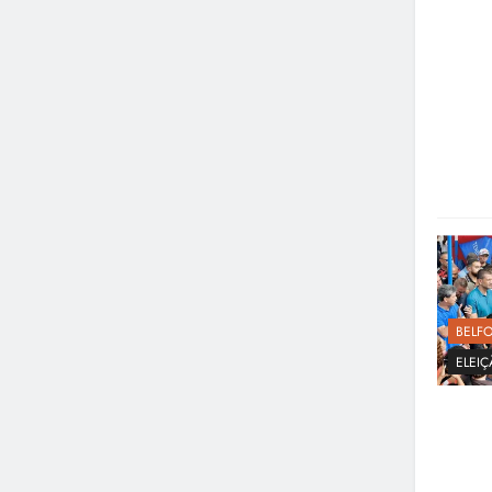
BELF
ELEI