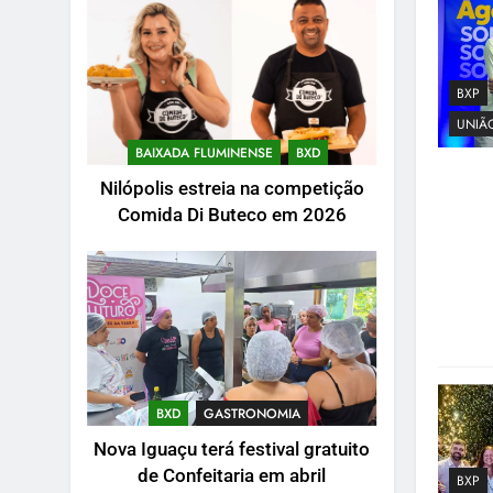
BXP
UNIÃO
BAIXADA FLUMINENSE
BXD
Nilópolis estreia na competição
Comida Di Buteco em 2026
BXD
GASTRONOMIA
Nova Iguaçu terá festival gratuito
de Confeitaria em abril
BXP