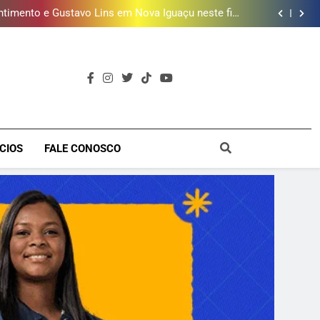
ões de vinhos para presentear o seu pai. Descubra
como escolher o que mais combina com ele
timento e Gustavo Lins em Nova Iguaçu neste fim
de semana
 MacBook e oferece vinho em campanha de Dia dos
Pais
e 190 milhões de litros de água por ano na Baixada
Fluminense
ões de vinhos para presentear o seu pai. Descubra
como escolher o que mais combina com ele
timento e Gustavo Lins em Nova Iguaçu neste fim
de semana
 MacBook e oferece vinho em campanha de Dia dos
Pais
e 190 milhões de litros de água por ano na Baixada
Fluminense
a
CIOS
FALE CONOSCO