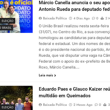
Márcio Canella anuncia o seu apo
Antonio Rueda para deputado fed
Baixada Política
4 Dias Ago
0
2 
ELEIÇÃO
O União Brasil realizou nesta sexta-feira
 BRASIL
(31/07), no Centro do Rio, a sua conven
homologou as candidaturas para deputa
federal e estadual. Um dos nomes de de
é o do presidente nacional do partido, A
Rueda, que vai disputar uma vaga na Câ
Federal com o apoio do ex-prefeito de B
Roxo, Márcio Canella….
Leia mais
Eduardo Paes e Glauco Kaizer r
multidão em Queimados
Baixada Política
2 Meses Ago
0
3
ELEIÇÃO