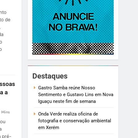
nto
to de
,
da
o
o
Destaques
essoas
Gastro Samba reúne Nosso
a a
Sentimento e Gustavo Lins em Nova
Iguaçu neste fim de semana
 Mins
Onda Verde realiza oficina de
fotografia e conservação ambiental
çou
em Xerém
a
a pré-