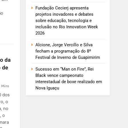
Fundação Cecierj apresenta
ão
projetos inovadores e debates
sobre educação, tecnologia e
inclusão no Rio Innovation Week
2026
Alcione, Jorge Vercillo e Silva
fecham a programação do 8º
Festival de Inverno de Guapimirim
o da
o de
Sucesso em “Man on Fire”, Rei
Black vence campeonato
interestadual de boxe realizado em
 Mins
Nova Iguaçu
0 dos
o, o
, no
, o
âmara