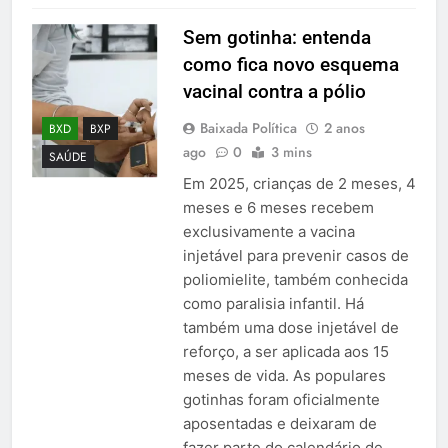
Sem gotinha: entenda
como fica novo esquema
vacinal contra a pólio
Baixada Política
2 anos
BXD
BXP
ago
0
3 mins
SAÚDE
Em 2025, crianças de 2 meses, 4
meses e 6 meses recebem
exclusivamente a vacina
injetável para prevenir casos de
poliomielite, também conhecida
como paralisia infantil. Há
também uma dose injetável de
reforço, a ser aplicada aos 15
meses de vida. As populares
gotinhas foram oficialmente
aposentadas e deixaram de
fazer parte do calendário de…