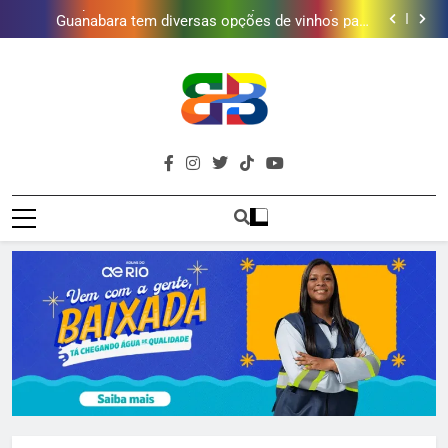
Duque de Caxias: modernização de estação de
tratamento reforça abastecimento de água
Guanabara tem diversas opções de vinhos para
presentear o seu pai. Descubra como escolher o que
Gastro Samba reúne Nosso Sentimento e Gustavo
mais combina com ele
Lins em Nova Iguaçu neste fim de semana
Japeri renova termo de concessão do Campo de
Golfe e fortalece projeto que atende 140 crianças
Duque de Caxias: modernização de estação de
tratamento reforça abastecimento de água
Guanabara tem diversas opções de vinhos para
presentear o seu pai. Descubra como escolher o que
Gastro Samba reúne Nosso Sentimento e Gustavo
mais combina com ele
Lins em Nova Iguaçu neste fim de semana
Brava
Baixada Fluminense Em Destaque!
Baixada