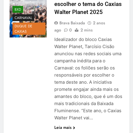
escolher o tema do Caxias
BXD
Walter Planet 2025
CARNAVAL
Brava Baixada
2 anos
DUQUE DE
ago
0
2 mins
CAXIAS
Idealizador do bloco Caxias
Walter Planet, Tarcísio Cisão
anunciou nas redes sociais uma
campanha inédita para o
Carnaval: os foliões serão os
responsáveis por escolher o
tema deste ano. A iniciativa
promete engajar ainda mais os
amantes do bloco, que é um dos
mais tradicionais da Baixada
Fluminense. “Este ano, o Caxias
Walter Planet vai…
Leia mais