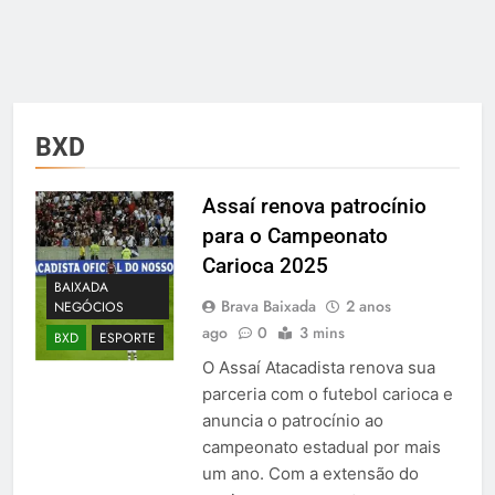
BXD
Assaí renova patrocínio
para o Campeonato
Carioca 2025
BAIXADA
Brava Baixada
2 anos
NEGÓCIOS
ago
0
3 mins
BXD
ESPORTE
O Assaí Atacadista renova sua
parceria com o futebol carioca e
anuncia o patrocínio ao
campeonato estadual por mais
um ano. Com a extensão do