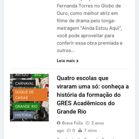
Fernanda Torres no Globo de
Ouro, como melhor atriz em
filme de drama pelo longa-
metragem “Ainda Estou Aqui”,
você pode aproveitar para
conferir essa obra premiada e
outros…
Leia mais
ARTIGO
BXD
Quatro escolas que
CARNAVAL
viraram uma só: conheça a
DUQUE DE
história da formação do
CAXIAS
GRES Acadêmicos do
GRANDE RIO
Grande Rio
HISTÓRIA
Brava Folia
2 anos
ago
0
7 mins