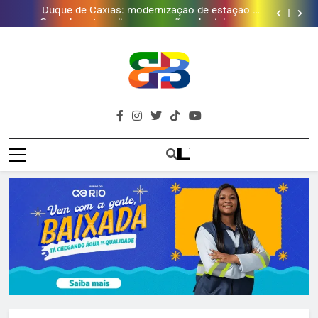
Duque de Caxias: modernização de estação de
tratamento reforça abastecimento de água
Guanabara tem diversas opções de vinhos para
presentear o seu pai. Descubra como escolher o que
Gastro Samba reúne Nosso Sentimento e Gustavo
mais combina com ele
Lins em Nova Iguaçu neste fim de semana
Japeri renova termo de concessão do Campo de
Golfe e fortalece projeto que atende 140 crianças
Duque de Caxias: modernização de estação de
tratamento reforça abastecimento de água
Guanabara tem diversas opções de vinhos para
presentear o seu pai. Descubra como escolher o que
Gastro Samba reúne Nosso Sentimento e Gustavo
mais combina com ele
Lins em Nova Iguaçu neste fim de semana
Brava
Baixada Fluminense Em Destaque!
Baixada