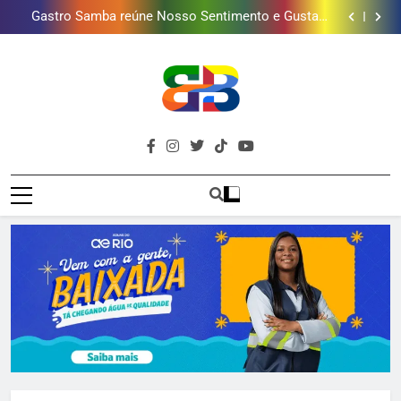
Gastro Samba reúne Nosso Sentimento e Gustavo
mais combina com ele
Lins em Nova Iguaçu neste fim de semana
Shopping Grande Rio sorteia MacBook e oferece
vinho em campanha de Dia dos Pais
Obra garante a preservação de 190 milhões de litros
de água por ano na Baixada Fluminense
Guanabara tem diversas opções de vinhos para
presentear o seu pai. Descubra como escolher o que
Gastro Samba reúne Nosso Sentimento e Gustavo
mais combina com ele
Lins em Nova Iguaçu neste fim de semana
Shopping Grande Rio sorteia MacBook e oferece
vinho em campanha de Dia dos Pais
Obra garante a preservação de 190 milhões de litros
de água por ano na Baixada Fluminense
Brava
Baixada Fluminense Em Destaque!
Baixada