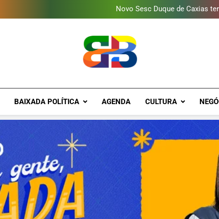
Novo Sesc Duque de Caxias terá
Vendaval atinge Escola Fá
Gomeia Galpão Criativo abr
Programa ambiental arreca
Novo Sesc Duque de Caxias terá
Vendaval atinge Escola Fá
Gomeia Galpão Criativo abr
Brava Baixad
Baixada Fluminense Em Destaque!
BAIXADA POLÍTICA
AGENDA
CULTURA
NEGÓ