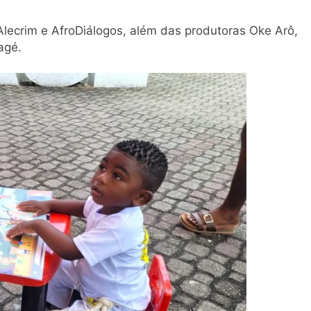
Alecrim e AfroDiálogos, além das produtoras Oke Arô,
agé.