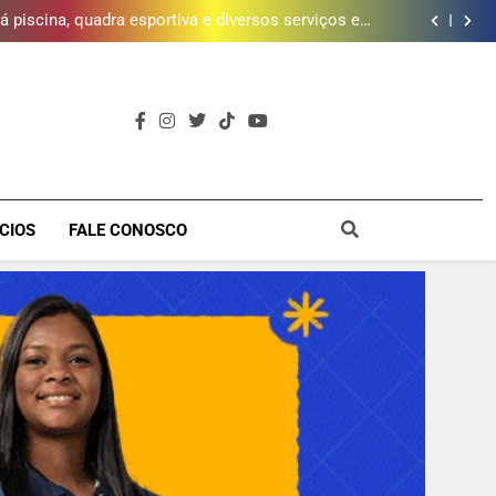
 piscina, quadra esportiva e diversos serviços em
meio a infraestrutura sustentável
brica dos Atores, referência cultural da Baixada, e
mobiliza campanha para reconstrução
e inscrições para Escola Livre de Artes da Baixada
Fluminense
da mais de 2 mil litros de óleo de cozinha usado e
amplia rede de coleta em 18 municípios
 piscina, quadra esportiva e diversos serviços em
meio a infraestrutura sustentável
brica dos Atores, referência cultural da Baixada, e
mobiliza campanha para reconstrução
e inscrições para Escola Livre de Artes da Baixada
Fluminense
a
CIOS
FALE CONOSCO