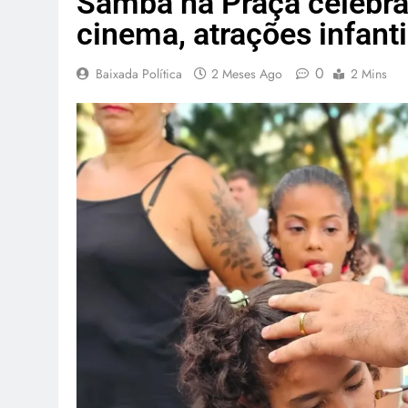
Samba na Praça celebra
cinema, atrações infanti
0
Baixada Política
2 Meses Ago
2 Mins