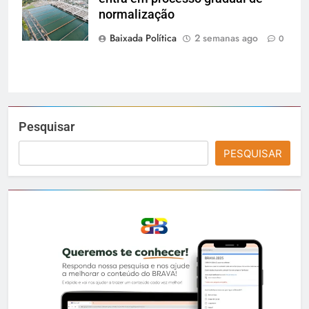
Divulgação/
normalização
Cedae
Baixada Política
2 semanas ago
0
Pesquisar
PESQUISAR