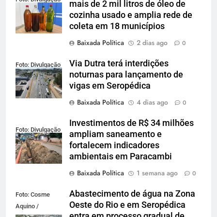
mais de 2 mil litros de óleo de
cozinha usado e amplia rede de
coleta em 18 municípios
Baixada Política
2 dias ago
0
Via Dutra terá interdições
Foto: Divulgação
noturnas para lançamento de
vigas em Seropédica
Baixada Política
4 dias ago
0
Investimentos de R$ 34 milhões
Foto: Divulgação
ampliam saneamento e
fortalecem indicadores
ambientais em Paracambi
Baixada Política
1 semana ago
0
Abastecimento de água na Zona
Foto: Cosme
Oeste do Rio e em Seropédica
Aquino /
entra em processo gradual de