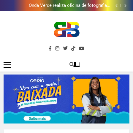
Baixada Fluminense reduz letalidade violenta, mas
ainda registra mais de mil vítimas em 2025, aponta
Onda Verde realiza oficina de fotografia e
Firjan
conservação ambiental em Xerém
Nilópolis na Campanha Nacional de Multivacinação
Grupo Código abre 100 vagas gratuitas para oficinas
de teatro, canto e balé em Japeri
Baixada Fluminense reduz letalidade violenta, mas
ainda registra mais de mil vítimas em 2025, aponta
Onda Verde realiza oficina de fotografia e
Firjan
conservação ambiental em Xerém
Nilópolis na Campanha Nacional de Multivacinação
Grupo Código abre 100 vagas gratuitas para oficinas
Brava
de teatro, canto e balé em Japeri
Baixada Fluminense reduz letalidade violenta, mas
Baixada Fluminense Em Destaque!
ainda registra mais de mil vítimas em 2025, aponta
Baixada
Firjan