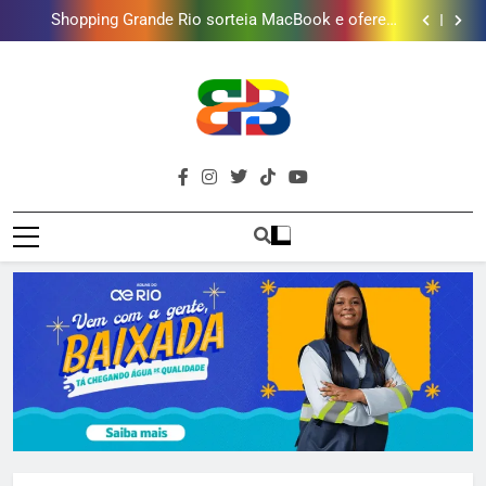
Gastro Samba reúne Nosso Sentimento e Gustavo
mais combina com ele
Lins em Nova Iguaçu neste fim de semana
Shopping Grande Rio sorteia MacBook e oferece
vinho em campanha de Dia dos Pais
Obra garante a preservação de 190 milhões de litros
de água por ano na Baixada Fluminense
Guanabara tem diversas opções de vinhos para
presentear o seu pai. Descubra como escolher o que
Gastro Samba reúne Nosso Sentimento e Gustavo
mais combina com ele
Lins em Nova Iguaçu neste fim de semana
Shopping Grande Rio sorteia MacBook e oferece
vinho em campanha de Dia dos Pais
Obra garante a preservação de 190 milhões de litros
de água por ano na Baixada Fluminense
Brava
Baixada Fluminense Em Destaque!
Baixada