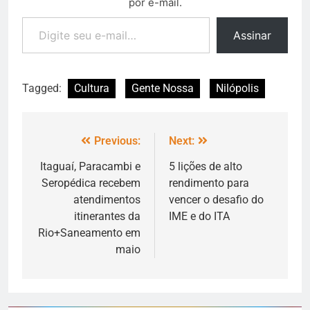
por e-mail.
Assinar
Tagged:
Cultura
Gente Nossa
Nilópolis
Previous:
Next:
Itaguaí, Paracambi e
5 lições de alto
Seropédica recebem
rendimento para
atendimentos
vencer o desafio do
itinerantes da
IME e do ITA
Rio+Saneamento em
maio