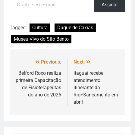
Assinar
Tagged:
Cultura
Duque de Caxias
Museu Vivo do São Bento
Previous:
Next:
Belford Roxo realiza
Itaguaí recebe
primeira Capacitação
atendimento
de Fisioterapeutas
itinerante da
do ano de 2026
Rio+Saneamento em
abril