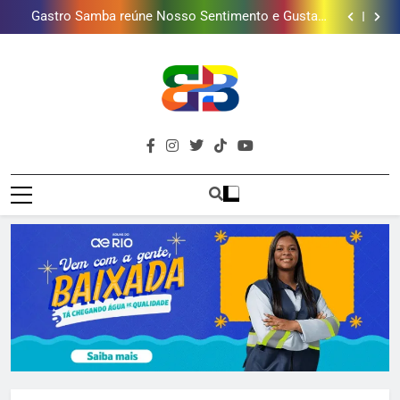
Gastro Samba reúne Nosso Sentimento e Gustavo
mais combina com ele
Lins em Nova Iguaçu neste fim de semana
Shopping Grande Rio sorteia MacBook e oferece
vinho em campanha de Dia dos Pais
Obra garante a preservação de 190 milhões de litros
de água por ano na Baixada Fluminense
Guanabara tem diversas opções de vinhos para
presentear o seu pai. Descubra como escolher o que
Gastro Samba reúne Nosso Sentimento e Gustavo
mais combina com ele
Lins em Nova Iguaçu neste fim de semana
Shopping Grande Rio sorteia MacBook e oferece
vinho em campanha de Dia dos Pais
Obra garante a preservação de 190 milhões de litros
de água por ano na Baixada Fluminense
Brava
Baixada Fluminense Em Destaque!
Baixada